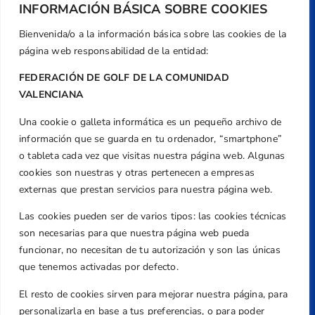
INFORMACIÓN BÁSICA SOBRE COOKIES
Bienvenida/o a la información básica sobre las cookies de la
página web responsabilidad de la entidad:
FEDERACIÓN DE GOLF DE LA COMUNIDAD
VALENCIANA
Una cookie o galleta informática es un pequeño archivo de
Dirección
información que se guarda en tu ordenador, “smartphone”
Centre de L´Esport, Carrer d'Isaac Peral i
o tableta cada vez que visitas nuestra página web. Algunas
Caballero, Nº 5, Despachos 2 y 3, 46980,
cookies son nuestras y otras pertenecen a empresas
Valencia
externas que prestan servicios para nuestra página web.
Teléfono
Las cookies pueden ser de varios tipos: las cookies técnicas
+34 961 367 799
son necesarias para que nuestra página web pueda
Email
funcionar, no necesitan de tu autorización y son las únicas
federacion@golfcv.com
que tenemos activadas por defecto.
El resto de cookies sirven para mejorar nuestra página, para
Aviso Legal
personalizarla en base a tus preferencias, o para poder