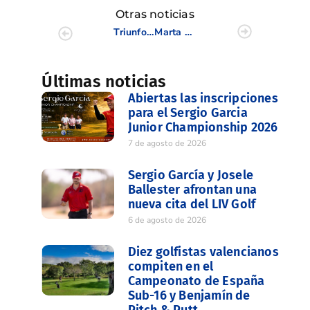
Otras noticias
Triunfo Internacional de Luis Vicente Matéu en el ABN-AMRO Disabled Open holandés
Marta Pérez Sanmartín, bronce en el Europeo Sub 18 Femenino por Equipos
Últimas noticias
Abiertas las inscripciones
para el Sergio Garcia
Junior Championship 2026
7 de agosto de 2026
Sergio García y Josele
Ballester afrontan una
nueva cita del LIV Golf
6 de agosto de 2026
Diez golfistas valencianos
compiten en el
Campeonato de España
Sub-16 y Benjamín de