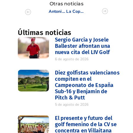
Otras noticias
Antonio Llerena gana por tercera vez el Campeonato de España de Golf Adaptado
La Copa Levante-Memorial Fco. Gil 2017 comienza su andadura.
Últimas noticias
Sergio García y Josele
Ballester afrontan una
nueva cita del LIV Golf
6 de agosto de 2026
Diez golfistas valencianos
compiten en el
Campeonato de España
Sub-16 y Benjamín de
Pitch & Putt
5 de agosto de 2026
El presente y futuro del
golf femenino de la CV se
concentra en Villaitana