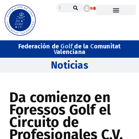
Federación de
Golf
de la
C
omunitat
V
alenciana
Noticias
Da comienzo en
Foressos Golf el
Circuito de
Profesionales C.V.