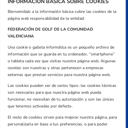
INFORMACIÓN BÁSICA SOBRE COOKIES
Bienvenida/o a la información básica sobre las cookies de la
página web responsabilidad de la entidad:
FEDERACIÓN DE GOLF DE LA COMUNIDAD
VALENCIANA
Una cookie o galleta informática es un pequeño archivo de
Dirección
información que se guarda en tu ordenador, “smartphone”
Centre de L´Esport, Carrer d'Isaac Peral i
o tableta cada vez que visitas nuestra página web. Algunas
Caballero, Nº 5, Despachos 2 y 3, 46980,
cookies son nuestras y otras pertenecen a empresas
Valencia
externas que prestan servicios para nuestra página web.
Teléfono
Las cookies pueden ser de varios tipos: las cookies técnicas
+34 961 367 799
son necesarias para que nuestra página web pueda
Email
funcionar, no necesitan de tu autorización y son las únicas
federacion@golfcv.com
que tenemos activadas por defecto.
El resto de cookies sirven para mejorar nuestra página, para
Aviso Legal
personalizarla en base a tus preferencias, o para poder