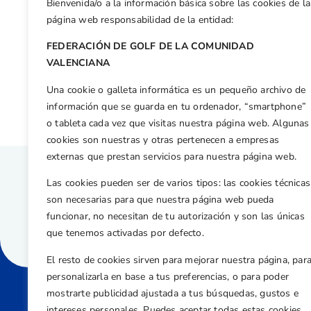
Bienvenida/o a la información básica sobre las cookies de la
Facebook
X
WhatsApp
LinkedIn
Email
Compar
página web responsabilidad de la entidad:
FEDERACIÓN DE GOLF DE LA COMUNIDAD
Otras n
VALENCIANA
Dirección de las Escuelas y Planificación de Clases de Golf, en las nuevas Jornadas de Formación para Profesionales de la CV
Una cookie o galleta informática es un pequeño archivo de
información que se guarda en tu ordenador, “smartphone”
o tableta cada vez que visitas nuestra página web. Algunas
cookies son nuestras y otras pertenecen a empresas
externas que prestan servicios para nuestra página web.
Las cookies pueden ser de varios tipos: las cookies técnicas
son necesarias para que nuestra página web pueda
funcionar, no necesitan de tu autorización y son las únicas
que tenemos activadas por defecto.
El resto de cookies sirven para mejorar nuestra página, par
personalizarla en base a tus preferencias, o para poder
mostrarte publicidad ajustada a tus búsquedas, gustos e
intereses personales. Puedes aceptar todas estas cookies