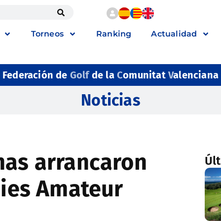
Torneos
Ranking
Actualidad
Federación de
Golf
de la
C
omunitat
V
alenciana
Noticias
nas arrancaron
Úl
dies Amateur