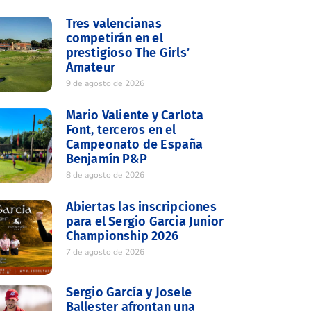
Tres valencianas
competirán en el
prestigioso The Girls’
Amateur
9 de agosto de 2026
Mario Valiente y Carlota
Font, terceros en el
Campeonato de España
Benjamín P&P
8 de agosto de 2026
Abiertas las inscripciones
para el Sergio Garcia Junior
Championship 2026
7 de agosto de 2026
Sergio García y Josele
Ballester afrontan una