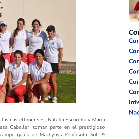
Co
Com
Co
Com
Com
Com
Com
Int
Nac
las castellonenses, Natalia Escuriola y María
resa Caballer, toman parte en el prestigioso
 campo galés de Machynys Península Golf &