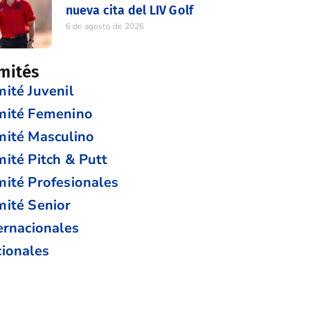
nueva cita del LIV Golf
6 de agosto de 2026
mités
ité Juvenil
mité Femenino
ité Masculino
ité Pitch & Putt
ité Profesionales
ité Senior
ernacionales
ionales