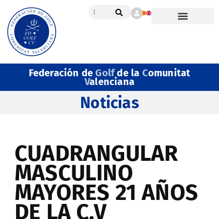
Federación de
Golf
de la
C
omunitat
V
alenciana
Noticias
CUADRANGULAR
MASCULINO
MAYORES 21 AÑOS
DE LA C.V