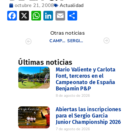
octubre 21, 2008
Actualidad
Facebook
X
WhatsApp
LinkedIn
Email
Compartir
Otras noticias
CAMPEONATO INTERCLUBES FEMENINO DE LA C.V.
SERGIO GARCÍA GANA EL CASTELLÓ MASTERS COSTA AZAHAR
Últimas noticias
Mario Valiente y Carlota
Font, terceros en el
Campeonato de España
Benjamín P&P
8 de agosto de 2026
Abiertas las inscripciones
para el Sergio Garcia
Junior Championship 2026
7 de agosto de 2026