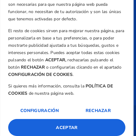
+34 961 367 799
son necesarias para que nuestra página web pueda
Email
funcionar, no necesitan de tu autorización y son las únicas
federacion@golfcv.com
que tenemos activadas por defecto.
El resto de cookies sirven para mejorar nuestra página, para
Aviso Legal
personalizarla en base a tus preferencias, o para poder
Política de Privacidad
mostrarte publicidad ajustada a tus búsquedas, gustos e
Transparencia
intereses personales. Puedes aceptar todas estas cookies
Normativa
pulsando el botón
ACEPTAR,
rechazarlas pulsando el
botón
RECHAZAR
o configurarlas clicando en el apartado
Federación
CONFIGURACIÓN DE COOKIES
.
Revista
Si quieres más información, consulta la
POLÍTICA DE
COOKIES
de nuestra página web.
CONFIGURACIÓN
RECHAZAR
Copyright ©
Federación de Golf de la
Comunitat Valenciana
| Diseño:
TecnoQuatre
ACEPTAR