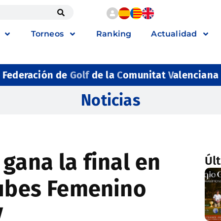
Torneos
Ranking
Actualidad
Federación de
Golf
de la
C
omunitat
V
alenciana
Noticias
gana la final en
Úl
lubes Femenino
V