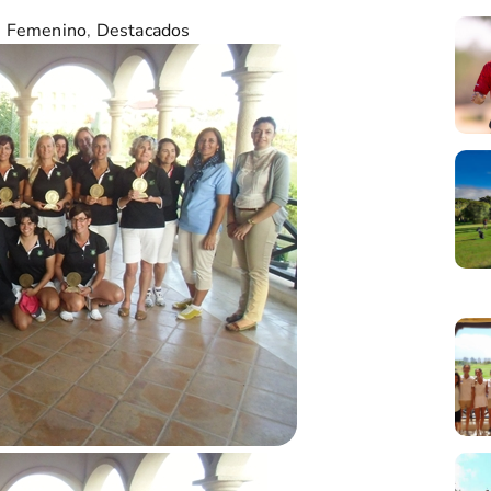
é Femenino
,
Destacados