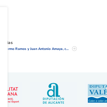
tir
oticias
Guillermo Ramos y Juan Antonio Amaya, campeones en el Dobles Senior de la CV