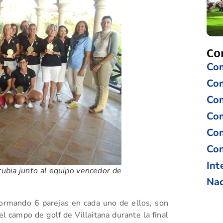
Co
Com
Co
Com
Com
Com
Com
Int
ubia junto al equipo vencedor de
Nac
ormando 6 parejas en cada uno de ellos, son
 campo de golf de Villaitana durante la final