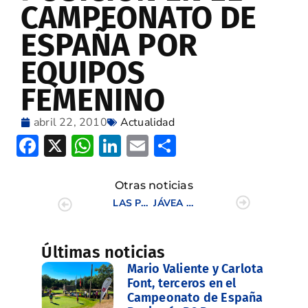
CAMPEONATO DE
ESPAÑA POR
EQUIPOS
FEMENINO
abril 22, 2010
Actualidad
Facebook
X
WhatsApp
LinkedIn
Email
Compartir
Otras noticias
LAS PROMESAS DEL GOLF VALENCIANO APRENDEN CON LAS MEJORES DEL MUNDO
JÁVEA Y EL BOSQUE GANADORES DEL TORNEO SENIOR INTERCLUBS POR EQUIPOS
Últimas noticias
Mario Valiente y Carlota
Font, terceros en el
Campeonato de España