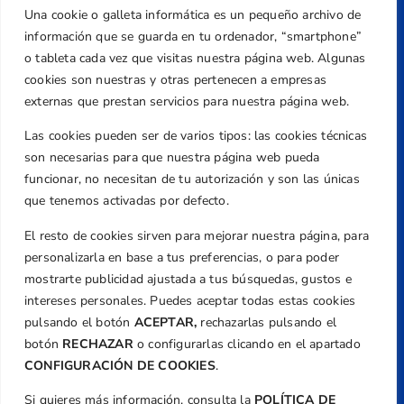
Una cookie o galleta informática es un pequeño archivo de
Dirección
información que se guarda en tu ordenador, “smartphone”
Centre de L´Esport, Carrer d'Isaac Peral i
o tableta cada vez que visitas nuestra página web. Algunas
Caballero, Nº 5, Despachos 2 y 3, 46980,
cookies son nuestras y otras pertenecen a empresas
Valencia
externas que prestan servicios para nuestra página web.
Teléfono
Las cookies pueden ser de varios tipos: las cookies técnicas
+34 961 367 799
son necesarias para que nuestra página web pueda
Email
funcionar, no necesitan de tu autorización y son las únicas
federacion@golfcv.com
que tenemos activadas por defecto.
El resto de cookies sirven para mejorar nuestra página, para
Aviso Legal
personalizarla en base a tus preferencias, o para poder
Política de Privacidad
mostrarte publicidad ajustada a tus búsquedas, gustos e
Transparencia
intereses personales. Puedes aceptar todas estas cookies
Normativa
pulsando el botón
ACEPTAR,
rechazarlas pulsando el
botón
RECHAZAR
o configurarlas clicando en el apartado
Federación
CONFIGURACIÓN DE COOKIES
.
Revista
Si quieres más información, consulta la
POLÍTICA DE