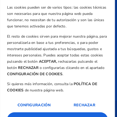
Teléfono
Las cookies pueden ser de varios tipos: las cookies técnicas
+34 961 367 799
son necesarias para que nuestra página web pueda
Email
funcionar, no necesitan de tu autorización y son las únicas
federacion@golfcv.com
que tenemos activadas por defecto.
El resto de cookies sirven para mejorar nuestra página, para
Aviso Legal
personalizarla en base a tus preferencias, o para poder
Política de Privacidad
mostrarte publicidad ajustada a tus búsquedas, gustos e
Transparencia
intereses personales. Puedes aceptar todas estas cookies
Normativa
pulsando el botón
ACEPTAR,
rechazarlas pulsando el
botón
RECHAZAR
o configurarlas clicando en el apartado
Federación
CONFIGURACIÓN DE COOKIES
.
Revista
Si quieres más información, consulta la
POLÍTICA DE
COOKIES
de nuestra página web.
CONFIGURACIÓN
RECHAZAR
Copyright ©
Federación de Golf de la
Comunitat Valenciana
| Diseño:
TecnoQuatre