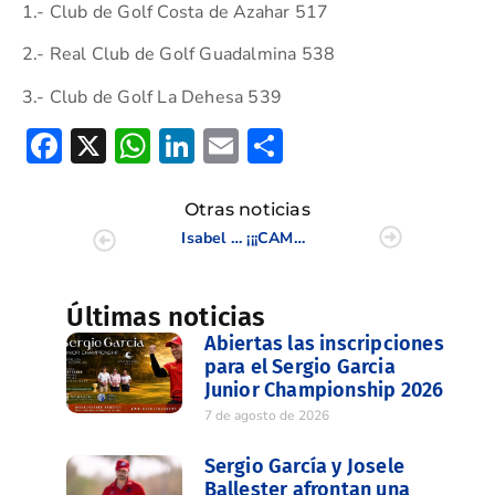
1.- Club de Golf Costa de Azahar 517
2.- Real Club de Golf Guadalmina 538
3.- Club de Golf La Dehesa 539
Facebook
X
WhatsApp
LinkedIn
Email
Compartir
Otras noticias
Isabel Más y Claudia Salazar, galardonadas en el Sub-16 Nacional de P&P
¡¡¡CAMPEONAS DE ESPAÑA!!!
Últimas noticias
Abiertas las inscripciones
para el Sergio Garcia
Junior Championship 2026
7 de agosto de 2026
Sergio García y Josele
Ballester afrontan una