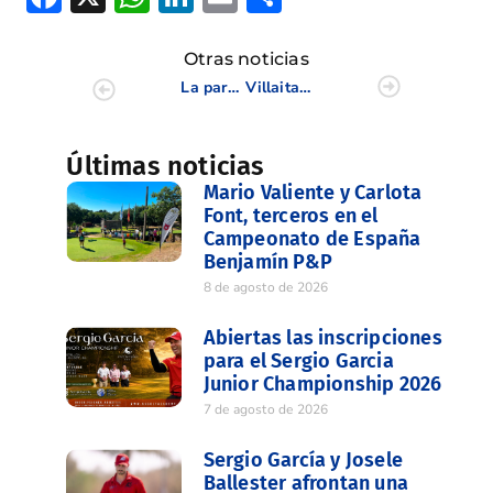
Otras noticias
La pareja de amateurs, Bondía-Casabona, se impone en la 8ª prueba del Circuito de Profesionales de la CV
Villaitana acogió la Fase Final de la CV de la Copa Levante-Memorial Fco. Gil
Últimas noticias
Mario Valiente y Carlota
Font, terceros en el
Campeonato de España
Benjamín P&P
8 de agosto de 2026
Abiertas las inscripciones
para el Sergio Garcia
Junior Championship 2026
7 de agosto de 2026
Sergio García y Josele
Ballester afrontan una