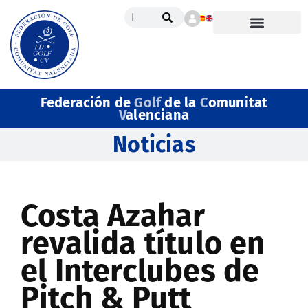
Federación de
Golf
de la
C
omunitat
V
alenciana
Noticias
Costa Azahar
revalida título en
el Interclubes de
Pitch & Putt