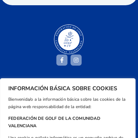
Dirección
INFORMACIÓN BÁSICA SOBRE COOKIES
Centre de L´Esport, Carrer d'Isaac Peral i
Caballero, Nº 5, Despachos 2 y 3, 46980,
Bienvenida/o a la información básica sobre las cookies de la
Valencia
página web responsabilidad de la entidad:
Teléfono
FEDERACIÓN DE GOLF DE LA COMUNIDAD
+34 961 367 799
VALENCIANA
Email
Una cookie o galleta informática es un pequeño archivo de