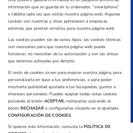
federacion@golfcv.com
información que se guarda en tu ordenador, “smartphone”
o tableta cada vez que visitas nuestra página web. Algunas
Aviso Legal
cookies son nuestras y otras pertenecen a empresas
Política de Privacidad
externas que prestan servicios para nuestra página web.
Transparencia
Las cookies pueden ser de varios tipos: las cookies técnicas
Normativa
son necesarias para que nuestra página web pueda
Federación
funcionar, no necesitan de tu autorización y son las únicas
que tenemos activadas por defecto.
Revista
El resto de cookies sirven para mejorar nuestra página, para
personalizarla en base a tus preferencias, o para poder
mostrarte publicidad ajustada a tus búsquedas, gustos e
intereses personales. Puedes aceptar todas estas cookies
Copyright ©
Federación de Golf de la
pulsando el botón
ACEPTAR,
rechazarlas pulsando el
Comunitat Valenciana
| Diseño:
TecnoQuatre
botón
RECHAZAR
o configurarlas clicando en el apartado
CONFIGURACIÓN DE COOKIES
.
Si quieres más información, consulta la
POLÍTICA DE