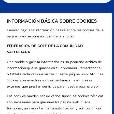
INFORMACIÓN BÁSICA SOBRE COOKIES
Bienvenida/o a la información básica sobre las cookies de la
página web responsabilidad de la entidad:
FEDERACIÓN DE GOLF DE LA COMUNIDAD
VALENCIANA
Una cookie o galleta informática es un pequeño archivo de
Dirección
información que se guarda en tu ordenador, “smartphone”
Centre de L´Esport, Carrer d'Isaac Peral i
o tableta cada vez que visitas nuestra página web. Algunas
Caballero, Nº 5, Despachos 2 y 3, 46980,
cookies son nuestras y otras pertenecen a empresas
Valencia
externas que prestan servicios para nuestra página web.
Teléfono
Las cookies pueden ser de varios tipos: las cookies técnicas
+34 961 367 799
son necesarias para que nuestra página web pueda
Email
funcionar, no necesitan de tu autorización y son las únicas