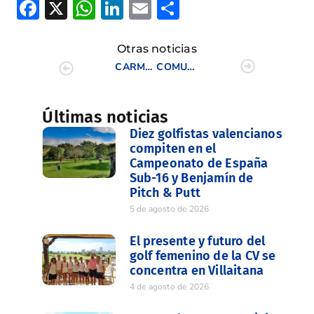
Facebook
X
WhatsApp
LinkedIn
Email
Compartir
Otras noticias
CARMEN PÉREZ NARBÓN, CONQUISTA OTRO CAMPEONATO EN EEUU
COMUNITAT VALENCIANA EUROPEAN NATIONS CUP
Últimas noticias
Diez golfistas valencianos
compiten en el
Campeonato de España
Sub-16 y Benjamín de
Pitch & Putt
5 de agosto de 2026
El presente y futuro del
golf femenino de la CV se
concentra en Villaitana
4 de agosto de 2026