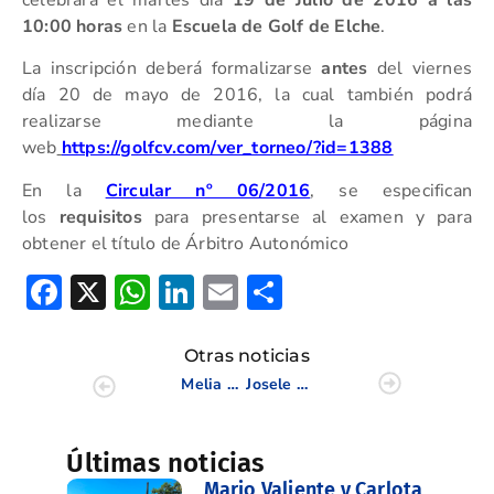
celebrará el martes día
19 de Julio de 2016 a las
10:00 horas
en la
Escuela de Golf de Elche
.
La inscripción deberá formalizarse
antes
del viernes
día 20 de mayo de 2016, la cual también podrá
realizarse mediante la página
web
https://golfcv.com/ver_torneo/?id=1388
En la
Circular nº 06/2016
, se especifican
los
requisitos
para presentarse al examen y para
obtener el título de Árbitro Autonómico
Facebook
X
WhatsApp
LinkedIn
Email
Compartir
Otras noticias
Melia Villaitana Golf pone el broche de oro a la Fase Final de la Copa Levante – Memorial Fco. Gil 2015
Josele Ballester, Merche Corbacho, Minoo Mousavi, Alejandro Tarin, Isabel Mas y Santi Juesas, vencen en la primera prueba de la Copa Juvenil
Últimas noticias
Mario Valiente y Carlota