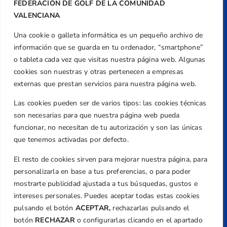
FEDERACIÓN DE GOLF DE LA COMUNIDAD
VALENCIANA
Una cookie o galleta informática es un pequeño archivo de
Dirección
información que se guarda en tu ordenador, “smartphone”
Centre de L´Esport, Carrer d'Isaac Peral i
o tableta cada vez que visitas nuestra página web. Algunas
Caballero, Nº 5, Despachos 2 y 3, 46980,
cookies son nuestras y otras pertenecen a empresas
Valencia
externas que prestan servicios para nuestra página web.
Teléfono
Las cookies pueden ser de varios tipos: las cookies técnicas
+34 961 367 799
son necesarias para que nuestra página web pueda
Email
funcionar, no necesitan de tu autorización y son las únicas
federacion@golfcv.com
que tenemos activadas por defecto.
El resto de cookies sirven para mejorar nuestra página, para
Aviso Legal
personalizarla en base a tus preferencias, o para poder
Política de Privacidad
mostrarte publicidad ajustada a tus búsquedas, gustos e
Transparencia
intereses personales. Puedes aceptar todas estas cookies
Normativa
pulsando el botón
ACEPTAR,
rechazarlas pulsando el
botón
RECHAZAR
o configurarlas clicando en el apartado
Federación