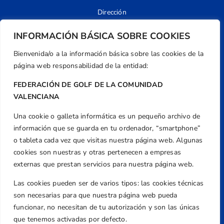
Dirección
Centre de L´Esport, Carrer d'Isaac Peral i
INFORMACIÓN BÁSICA SOBRE COOKIES
Caballero, Nº 5, Despachos 2 y 3, 46980,
Valencia
Bienvenida/o a la información básica sobre las cookies de la
Teléfono
página web responsabilidad de la entidad:
+34 961 367 799
FEDERACIÓN DE GOLF DE LA COMUNIDAD
Email
VALENCIANA
federacion@golfcv.com
Una cookie o galleta informática es un pequeño archivo de
Aviso Legal
información que se guarda en tu ordenador, “smartphone”
o tableta cada vez que visitas nuestra página web. Algunas
Política de Privacidad
cookies son nuestras y otras pertenecen a empresas
Transparencia
externas que prestan servicios para nuestra página web.
Normativa
Las cookies pueden ser de varios tipos: las cookies técnicas
Federación
son necesarias para que nuestra página web pueda
Revista
funcionar, no necesitan de tu autorización y son las únicas
que tenemos activadas por defecto.