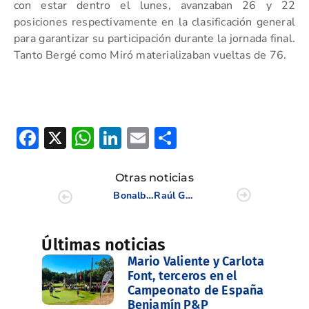
con estar dentro el lunes, avanzaban 26 y 22
posiciones respectivamente en la clasificación general
para garantizar su participación durante la jornada final.
Tanto Bergé como Miró materializaban vueltas de 76.
Facebook
X
WhatsApp
LinkedIn
Email
Compartir
Otras noticias
Bonalba recibe la segunda prueba de la Copa Levante Memorial Fco Gil
Raúl Gómez y Lucía Valderrama, subcampeones de España Sub 16
Últimas noticias
Mario Valiente y Carlota
Font, terceros en el
Campeonato de España
Benjamín P&P