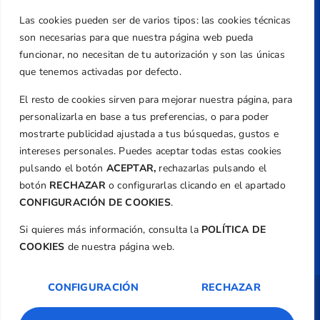
Teléfono
Las cookies pueden ser de varios tipos: las cookies técnicas
+34 961 367 799
son necesarias para que nuestra página web pueda
Email
funcionar, no necesitan de tu autorización y son las únicas
federacion@golfcv.com
que tenemos activadas por defecto.
El resto de cookies sirven para mejorar nuestra página, para
Aviso Legal
personalizarla en base a tus preferencias, o para poder
Política de Privacidad
mostrarte publicidad ajustada a tus búsquedas, gustos e
Transparencia
intereses personales. Puedes aceptar todas estas cookies
Normativa
pulsando el botón
ACEPTAR,
rechazarlas pulsando el
botón
RECHAZAR
o configurarlas clicando en el apartado
Federación
CONFIGURACIÓN DE COOKIES
.
Revista
Si quieres más información, consulta la
POLÍTICA DE
COOKIES
de nuestra página web.
CONFIGURACIÓN
RECHAZAR
Copyright ©
Federación de Golf de la
Comunitat Valenciana
| Diseño:
TecnoQuatre