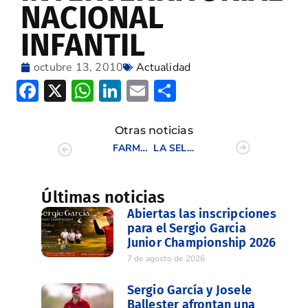
NACIONAL
INFANTIL
octubre 13, 2010
Actualidad
Facebook
X
WhatsApp
LinkedIn
Email
Compartir
Otras noticias
FARMAMUNDI CONVOCA A LOS JUGADORES SOLIDARIOS A PARTICIPAR EN SU I TORNEO DE GOLF
LA SELLA GOLF, SEDE DEL CAMPEONATO DE ESPAÑA FEMENINO DE PROFESIONALES
Últimas noticias
Abiertas las inscripciones
para el Sergio Garcia
Junior Championship 2026
7 de agosto de 2026
Sergio García y Josele
Ballester afrontan una