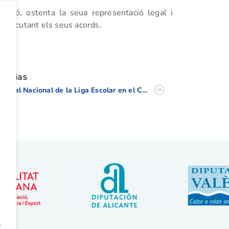
ració, ostenta la seua representació legal i
, executant els seus acords.
tir
oticias
II Final Nacional de la Liga Escolar en el Centro Nacional.
a