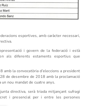
deracions esportives, amb caràcter necessari,
rectiva.
presentació i govern de la federació i està
en als diferents estaments esportius que
8 amb la convocatòria d’eleccions a president
 el 28 de desembre de 2018 amb la proclamació
r a un nou mandat de cuatre anys.
unta directiva, serà triada mitjançant sufragi
secret i presencial per i entre les persones