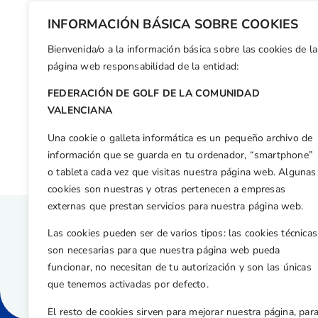
La presidència és l’òrgan executiu de la fede
INFORMACIÓN BÁSICA SOBRE COOKIES
presideix els òrgans de representació i govern
Bienvenida/o a la información básica sobre las cookies de la
Facebook
X
WhatsApp
LinkedIn
Email
Compar
página web responsabilidad de la entidad:
FEDERACIÓN DE GOLF DE LA COMUNIDAD
Otras n
VALENCIANA
La F.G.C.V. celebra la Gala del Golf Juvenil en Panorámica Golf.
Una cookie o galleta informática es un pequeño archivo de
información que se guarda en tu ordenador, “smartphone”
o tableta cada vez que visitas nuestra página web. Algunas
cookies son nuestras y otras pertenecen a empresas
externas que prestan servicios para nuestra página web.
Las cookies pueden ser de varios tipos: las cookies técnicas
son necesarias para que nuestra página web pueda
funcionar, no necesitan de tu autorización y son las únicas
que tenemos activadas por defecto.
El resto de cookies sirven para mejorar nuestra página, par