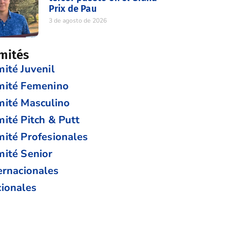
Prix de Pau
3 de agosto de 2026
mités
ité Juvenil
mité Femenino
ité Masculino
ité Pitch & Putt
ité Profesionales
ité Senior
ernacionales
ionales