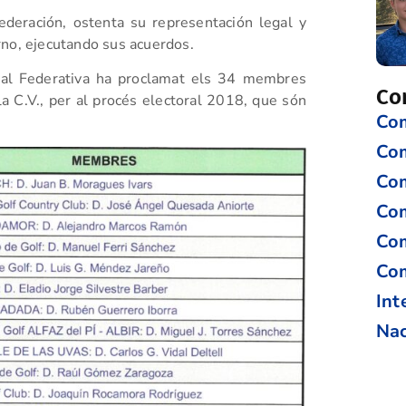
ederación, ostenta su representación legal y
rno, ejecutando sus acuerdos.
al Federativa ha proclamat els 34 membres
Co
a C.V., per al procés electoral 2018, que són
Com
Co
Com
Com
Com
Com
Int
Nac