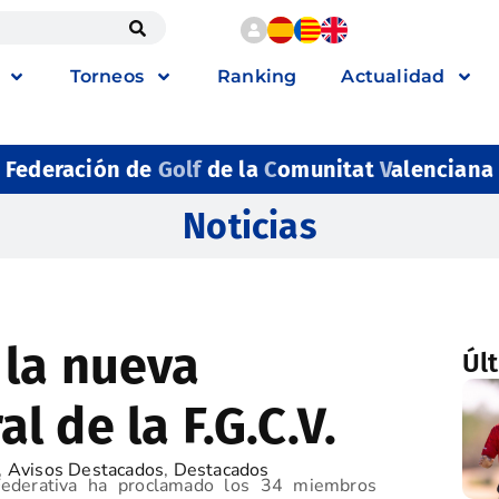
Torneos
Ranking
Actualidad
Federación de
Golf
de la
C
omunitat
V
alenciana
Noticias
 la nueva
Úl
 de la F.G.C.V.
,
Avisos Destacados
,
Destacados
Federativa ha proclamado los 34 miembros