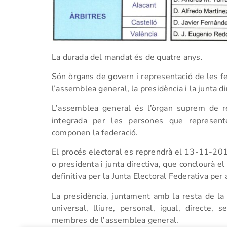
La durada del mandat és de quatre anys.
Són òrgans de govern i representació de les fe
l’assemblea general, la presidència i la junta di
L’assemblea general és l’òrgan suprem de re
integrada per les persones que represent
componen la federació.
El procés electoral es reprendrà el 13-11-201
o presidenta i junta directiva, que conclourà
definitiva per la Junta Electoral Federativa pe
La presidència, juntament amb la resta de la j
universal, lliure, personal, igual, directe, 
membres de l’assemblea general.