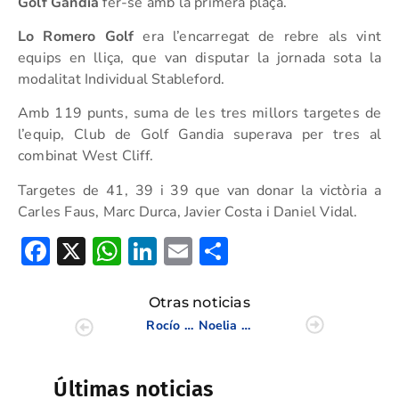
Golf Gandia
fer-se amb la primera plaça.
Lo Romero Golf
era l’encarregat de rebre als vint
equips en lliça, que van disputar la jornada sota la
modalitat Individual Stableford.
Amb 119 punts, suma de les tres millors targetes de
l’equip, Club de Golf Gandia superava per tres al
combinat West Cliff.
Targetes de 41, 39 i 39 que van donar la victòria a
Carles Faus, Marc Durca, Javier Costa i Daniel Vidal.
Facebook
X
WhatsApp
LinkedIn
Email
Compartir
Otras noticias
Rocío Tejedo y Navid Mousavi vencen en El Plantío
Noelia Rodríguez triunfa con la Lindenwood University en el McKendree Bearcat Dual Gender
Últimas noticias