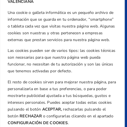
VALENCIANA
Una cookie o galleta informática es un pequeño archivo de
Dirección
información que se guarda en tu ordenador, “smartphone”
Centre de L´Esport, Carrer d'Isaac Peral i
o tableta cada vez que visitas nuestra página web. Algunas
Caballero, Nº 5, Despachos 2 y 3, 46980,
cookies son nuestras y otras pertenecen a empresas
Valencia
externas que prestan servicios para nuestra página web.
Teléfono
Las cookies pueden ser de varios tipos: las cookies técnicas
+34 961 367 799
son necesarias para que nuestra página web pueda
Email
funcionar, no necesitan de tu autorización y son las únicas
federacion@golfcv.com
que tenemos activadas por defecto.
El resto de cookies sirven para mejorar nuestra página, para
Aviso Legal
personalizarla en base a tus preferencias, o para poder
Política de Privacidad
mostrarte publicidad ajustada a tus búsquedas, gustos e
Transparencia
intereses personales. Puedes aceptar todas estas cookies
Normativa
pulsando el botón
ACEPTAR,
rechazarlas pulsando el
botón
RECHAZAR
o configurarlas clicando en el apartado
Federación
CONFIGURACIÓN DE COOKIES
.