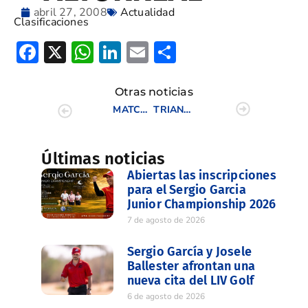
abril 27, 2008
Actualidad
Clasificaciones
Facebook
X
WhatsApp
LinkedIn
Email
Compartir
Otras noticias
MATCH INTERCLUBES FEMENINO CAMPOS DE GOLF DE LA C.V.
TRIANGULAR JUNIOR DE LA C.V. (I)
Últimas noticias
Abiertas las inscripciones
para el Sergio Garcia
Junior Championship 2026
7 de agosto de 2026
Sergio García y Josele
Ballester afrontan una
nueva cita del LIV Golf
6 de agosto de 2026