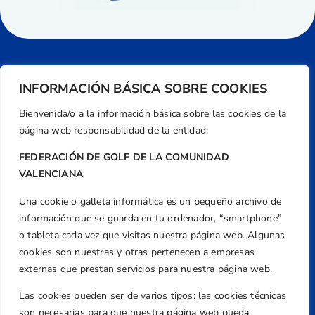
INFORMACIÓN BÁSICA SOBRE COOKIES
Bienvenida/o a la información básica sobre las cookies de la
página web responsabilidad de la entidad:
FEDERACIÓN DE GOLF DE LA COMUNIDAD
VALENCIANA
Una cookie o galleta informática es un pequeño archivo de
Dirección
información que se guarda en tu ordenador, “smartphone”
Centre de L´Esport, Carrer d'Isaac Peral i
o tableta cada vez que visitas nuestra página web. Algunas
Caballero, Nº 5, Despachos 2 y 3, 46980,
cookies son nuestras y otras pertenecen a empresas
Valencia
externas que prestan servicios para nuestra página web.
Teléfono
Las cookies pueden ser de varios tipos: las cookies técnicas
+34 961 367 799
son necesarias para que nuestra página web pueda