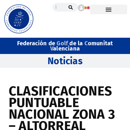
Federación de
Golf
de la
C
omunitat
V
alenciana
Noticias
CLASIFICACIONES
PUNTUABLE
NACIONAL ZONA 3
– ALTORREAL