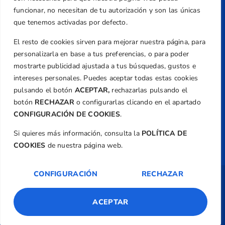
Email
funcionar, no necesitan de tu autorización y son las únicas
federacion@golfcv.com
que tenemos activadas por defecto.
El resto de cookies sirven para mejorar nuestra página, para
Aviso Legal
personalizarla en base a tus preferencias, o para poder
Política de Privacidad
mostrarte publicidad ajustada a tus búsquedas, gustos e
Transparencia
intereses personales. Puedes aceptar todas estas cookies
Normativa
pulsando el botón
ACEPTAR,
rechazarlas pulsando el
botón
RECHAZAR
o configurarlas clicando en el apartado
Federación
CONFIGURACIÓN DE COOKIES
.
Revista
Si quieres más información, consulta la
POLÍTICA DE
COOKIES
de nuestra página web.
CONFIGURACIÓN
RECHAZAR
Copyright ©
Federación de Golf de la
Comunitat Valenciana
| Diseño:
TecnoQuatre
ACEPTAR