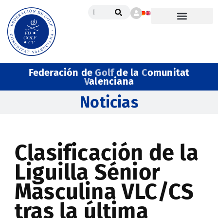
Federación de
Golf
de la
C
omunitat
V
alenciana
Noticias
Clasificación de la
Liguilla Sénior
Masculina VLC/CS
tras la última