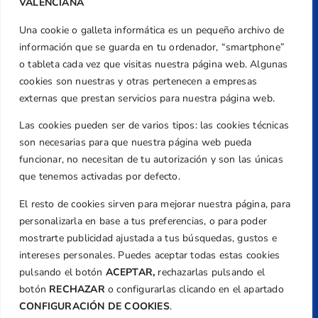
VALENCIANA
Una cookie o galleta informática es un pequeño archivo de
Dirección
información que se guarda en tu ordenador, “smartphone”
Centre de L´Esport, Carrer d'Isaac Peral i
o tableta cada vez que visitas nuestra página web. Algunas
Caballero, Nº 5, Despachos 2 y 3, 46980,
cookies son nuestras y otras pertenecen a empresas
Valencia
externas que prestan servicios para nuestra página web.
Teléfono
Las cookies pueden ser de varios tipos: las cookies técnicas
+34 961 367 799
son necesarias para que nuestra página web pueda
Email
funcionar, no necesitan de tu autorización y son las únicas
federacion@golfcv.com
que tenemos activadas por defecto.
El resto de cookies sirven para mejorar nuestra página, para
Aviso Legal
personalizarla en base a tus preferencias, o para poder
Política de Privacidad
mostrarte publicidad ajustada a tus búsquedas, gustos e
Transparencia
intereses personales. Puedes aceptar todas estas cookies
Normativa
pulsando el botón
ACEPTAR,
rechazarlas pulsando el
botón
RECHAZAR
o configurarlas clicando en el apartado
Federación
CONFIGURACIÓN DE COOKIES
.