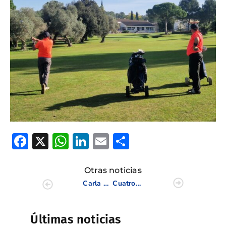
Facebook
X
WhatsApp
LinkedIn
Email
Compartir
Otras noticias
Carla Bernat, Campeona individual y doble plata por equipos en The Spirit
Cuatro jugadoras de la FGCV en el Campeonato de España PRO Femenino
Últimas noticias