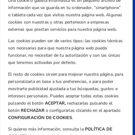
Una cookie o galleta informática es un pequeño archivo de
Dirección
información que se guarda en tu ordenador, “smartphone”
Centre de L´Esport, Carrer d'Isaac Peral i
o tableta cada vez que visitas nuestra página web. Algunas
Caballero, Nº 5, Despachos 2 y 3, 46980,
cookies son nuestras y otras pertenecen a empresas
Valencia
externas que prestan servicios para nuestra página web.
Teléfono
Las cookies pueden ser de varios tipos: las cookies técnicas
+34 961 367 799
son necesarias para que nuestra página web pueda
Email
funcionar, no necesitan de tu autorización y son las únicas
federacion@golfcv.com
que tenemos activadas por defecto.
El resto de cookies sirven para mejorar nuestra página, para
Aviso Legal
personalizarla en base a tus preferencias, o para poder
Política de Privacidad
mostrarte publicidad ajustada a tus búsquedas, gustos e
Transparencia
intereses personales. Puedes aceptar todas estas cookies
Normativa
pulsando el botón
ACEPTAR,
rechazarlas pulsando el
botón
RECHAZAR
o configurarlas clicando en el apartado
Federación
CONFIGURACIÓN DE COOKIES
.
Revista
Si quieres más información, consulta la
POLÍTICA DE