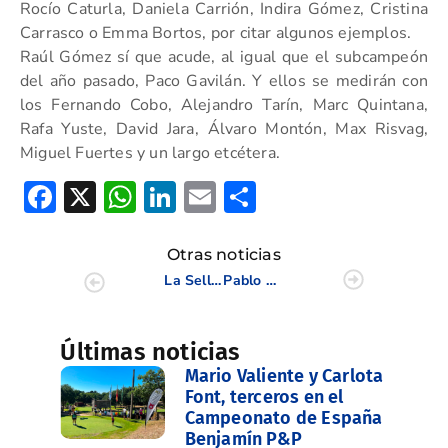
Rocío Caturla, Daniela Carrión, Indira Gómez, Cristina
Carrasco o Emma Bortos, por citar algunos ejemplos.
Raúl Gómez sí que acude, al igual que el subcampeón
del año pasado, Paco Gavilán. Y ellos se medirán con
los Fernando Cobo, Alejandro Tarín, Marc Quintana,
Rafa Yuste, David Jara, Álvaro Montón, Max Risvag,
Miguel Fuertes y un largo etcétera.
Facebook
X
WhatsApp
LinkedIn
Email
Compartir
Otras noticias
La Sella Open, premiado por el LET como torneo con mejor servicio
Pablo Albacete y Carlota López mandan en el Campeonato de Alicante J.1
Últimas noticias
Mario Valiente y Carlota
Font, terceros en el
Campeonato de España
Benjamín P&P