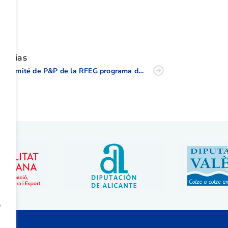
tir
oticias
El Comité de P&P de la RFEG programa dos grandes torneos para niños
a