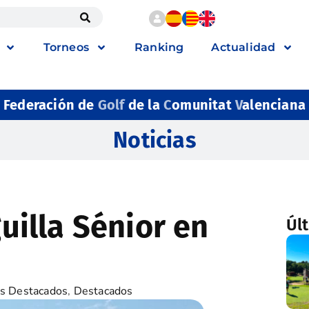
Torneos
Ranking
Actualidad
Federación de
Golf
de la
C
omunitat
V
alenciana
Noticias
guilla Sénior en
Úl
s Destacados
,
Destacados