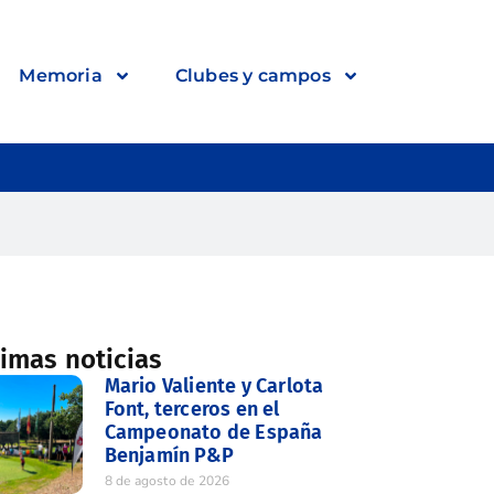
Memoria
Clubes y campos
timas noticias
Mario Valiente y Carlota
Font, terceros en el
Campeonato de España
Benjamín P&P
8 de agosto de 2026