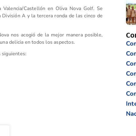
a Valencia/Castellón en Oliva Nova Golf. Se
 División A y la tercera ronda de las cinco de
Co
Nova nos acogió de la mejor manera posible,
una delicia en todos los aspectos.
Com
Co
s siguientes:
Com
Com
Com
Com
Int
Nac