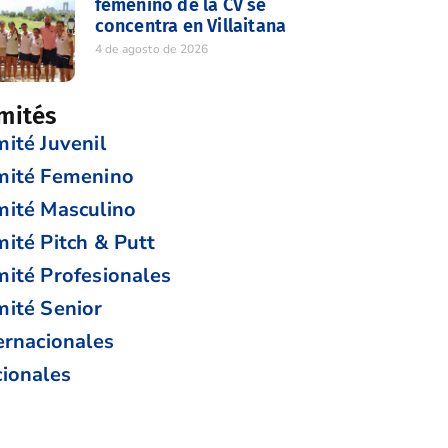
femenino de la CV se
concentra en Villaitana
4 de agosto de 2026
mités
ité Juvenil
mité Femenino
ité Masculino
ité Pitch & Putt
ité Profesionales
ité Senior
ernacionales
ionales