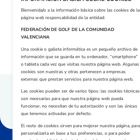
Bienvenida/o a la información básica sobre las cookies de la
Facebook
X
WhatsApp
LinkedIn
Email
Compar
página web responsabilidad de la entidad:
FEDERACIÓN DE GOLF DE LA COMUNIDAD
Otras n
VALENCIANA
Josele Ballester y Raúl Gómez, presencia valenciana en el Europeo Absoluto
Una cookie o galleta informática es un pequeño archivo de
información que se guarda en tu ordenador, “smartphone”
o tableta cada vez que visitas nuestra página web. Algunas
cookies son nuestras y otras pertenecen a empresas
externas que prestan servicios para nuestra página web.
Las cookies pueden ser de varios tipos: las cookies técnicas
son necesarias para que nuestra página web pueda
funcionar, no necesitan de tu autorización y son las únicas
que tenemos activadas por defecto.
El resto de cookies sirven para mejorar nuestra página, par
personalizarla en base a tus preferencias, o para poder