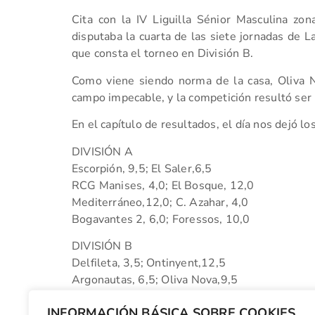
Cita con la IV Liguilla Sénior Masculina zon
disputaba la cuarta de las siete jornadas de La
que consta el torneo en División B.
Como viene siendo norma de la casa, Oliva 
campo impecable, y la competición resultó ser 
En el capítulo de resultados, el día nos dejó lo
DIVISIÓN A
Escorpión, 9,5; El Saler,6,5
RCG Manises, 4,0; El Bosque, 12,0
Mediterráneo,12,0; C. Azahar, 4,0
Bogavantes 2, 6,0; Foressos, 10,0
DIVISIÓN B
Delfileta, 3,5; Ontinyent,12,5
Argonautas, 6,5; Oliva Nova,9,5
DESCANSA: Panorámica
INFORMACIÓN BÁSICA SOBRE COOKIES