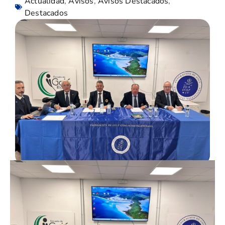
Actualidad
,
Avisos
,
Avisos Destacados
,
Destacados