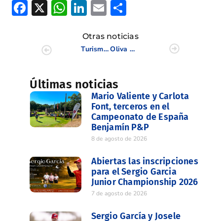
Facebook
X
WhatsApp
LinkedIn
Email
Compartir
Otras noticias
Turismo de GOLF y Turismo CRUCEROS refuerzan la visualización del destino Alicante y la Costa Blanca por todo el mundo.
Oliva Golf acoge el Campeonato de Clubes sin Campo de la CV
Últimas noticias
Mario Valiente y Carlota
Font, terceros en el
Campeonato de España
Benjamín P&P
8 de agosto de 2026
Abiertas las inscripciones
para el Sergio Garcia
Junior Championship 2026
7 de agosto de 2026
Sergio García y Josele