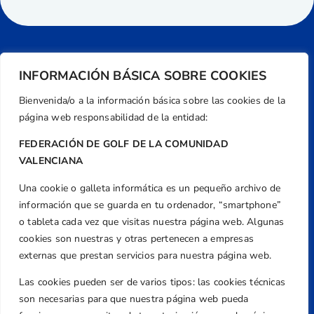
INFORMACIÓN BÁSICA SOBRE COOKIES
Bienvenida/o a la información básica sobre las cookies de la
página web responsabilidad de la entidad:
FEDERACIÓN DE GOLF DE LA COMUNIDAD
VALENCIANA
Una cookie o galleta informática es un pequeño archivo de
Dirección
información que se guarda en tu ordenador, “smartphone”
Centre de L´Esport, Carrer d'Isaac Peral i
o tableta cada vez que visitas nuestra página web. Algunas
Caballero, Nº 5, Despachos 2 y 3, 46980,
cookies son nuestras y otras pertenecen a empresas
Valencia
externas que prestan servicios para nuestra página web.
Teléfono
Las cookies pueden ser de varios tipos: las cookies técnicas
+34 961 367 799
son necesarias para que nuestra página web pueda