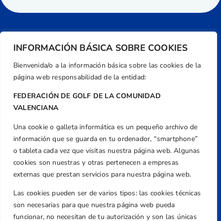
INFORMACIÓN BÁSICA SOBRE COOKIES
Bienvenida/o a la información básica sobre las cookies de la
página web responsabilidad de la entidad:
FEDERACIÓN DE GOLF DE LA COMUNIDAD
VALENCIANA
Una cookie o galleta informática es un pequeño archivo de
Dirección
información que se guarda en tu ordenador, “smartphone”
Centre de L´Esport, Carrer d'Isaac Peral i
o tableta cada vez que visitas nuestra página web. Algunas
Caballero, Nº 5, Despachos 2 y 3, 46980,
cookies son nuestras y otras pertenecen a empresas
Valencia
externas que prestan servicios para nuestra página web.
Teléfono
Las cookies pueden ser de varios tipos: las cookies técnicas
+34 961 367 799
son necesarias para que nuestra página web pueda
Email
funcionar, no necesitan de tu autorización y son las únicas