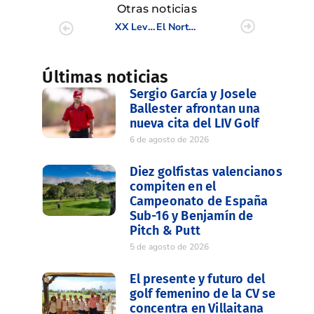
Otras noticias
XX Levante Cup Norte&Sur en Panorámica Golf Sport&Resort
El Norte domina la XX Levante Cup en Panorámica (9-3) J.1
Últimas noticias
Sergio García y Josele
Ballester afrontan una
nueva cita del LIV Golf
6 de agosto de 2026
Diez golfistas valencianos
compiten en el
Campeonato de España
Sub-16 y Benjamín de
Pitch & Putt
5 de agosto de 2026
El presente y futuro del
golf femenino de la CV se
concentra en Villaitana