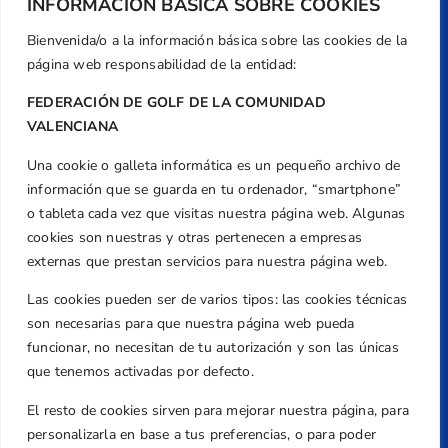
INFORMACIÓN BÁSICA SOBRE COOKIES
Bienvenida/o a la información básica sobre las cookies de la
página web responsabilidad de la entidad:
FEDERACIÓN DE GOLF DE LA COMUNIDAD
VALENCIANA
Una cookie o galleta informática es un pequeño archivo de
Dirección
información que se guarda en tu ordenador, “smartphone”
Centre de L´Esport, Carrer d'Isaac Peral i
o tableta cada vez que visitas nuestra página web. Algunas
Caballero, Nº 5, Despachos 2 y 3, 46980,
cookies son nuestras y otras pertenecen a empresas
Valencia
externas que prestan servicios para nuestra página web.
Teléfono
Las cookies pueden ser de varios tipos: las cookies técnicas
+34 961 367 799
son necesarias para que nuestra página web pueda
Email
funcionar, no necesitan de tu autorización y son las únicas
federacion@golfcv.com
que tenemos activadas por defecto.
El resto de cookies sirven para mejorar nuestra página, para
Aviso Legal
personalizarla en base a tus preferencias, o para poder