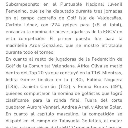
Subcampeonato en el Puntuable Nacional Juvenil
Femenino, que se ha disputado durante tres jornadas
en el campo cacereño de Golf Isla de Valdecañas.
Carlota López, con 224 golpes para (+8 al total),
encabezó la nómina de nueve jugadoras de la FGCV en
esta competición. El primer puesto fue para la
madrileña Aroa González, que se mostró intratable
durante todo el torneo.
En cuanto al resto de jugadoras de la Federación de
Golf de la Comunitat Valenciana, África Oliva se metió
dentro del Top 20 ya que concluyó en la T16. Mientras,
Indira Gómez finalizó en la (T30), Fátima Noguera
(T36), Daniela Carrión (T42) y Emma Bortos (49ª),
quienes completaron la nómina de golfistas que logró
clasificarse para la ronda final. Fuera del corte
quedaron Aurora Venneri, Andrea Arnal y Aitana Soler.
En cuanto al capítulo masculino, la competición se
disputó en el campo de Talayuela Golfellos, el mejor
de los catorce chicos de la FGCV presentes en Cáceres