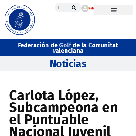
Federación de
Golf
de la
C
omunitat
V
alenciana
Noticias
Carlota López,
Subcampeona en
el Puntuable
Nacional Juvenil