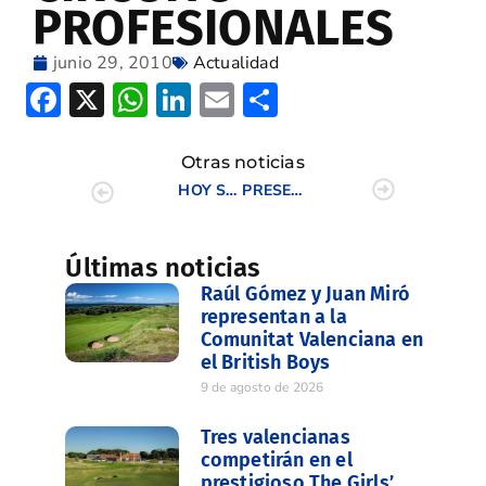
PROFESIONALES
junio 29, 2010
Actualidad
Facebook
X
WhatsApp
LinkedIn
Email
Compartir
Otras noticias
HOY SE CELEBRA LA IV PRUEBA DE PROFESIONALES DE LA CV
PRESENTACIÓN DEL CASTELLÒ MASTERS 2010 EN VALENCIA
Últimas noticias
Raúl Gómez y Juan Miró
representan a la
Comunitat Valenciana en
el British Boys
9 de agosto de 2026
Tres valencianas
competirán en el
prestigioso The Girls’