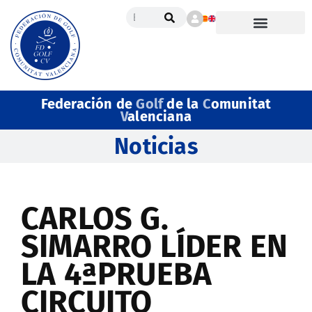
Federación de
Golf
de la
C
omunitat
V
alenciana
Noticias
CARLOS G.
SIMARRO LÍDER EN
LA 4ªPRUEBA
CIRCUITO