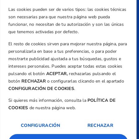
Teléfono
Las cookies pueden ser de varios tipos: las cookies técnicas
+34 961 367 799
son necesarias para que nuestra página web pueda
Email
funcionar, no necesitan de tu autorización y son las únicas
federacion@golfcv.com
que tenemos activadas por defecto.
El resto de cookies sirven para mejorar nuestra página, para
Aviso Legal
personalizarla en base a tus preferencias, o para poder
Política de Privacidad
mostrarte publicidad ajustada a tus búsquedas, gustos e
Transparencia
intereses personales. Puedes aceptar todas estas cookies
Normativa
pulsando el botón
ACEPTAR,
rechazarlas pulsando el
botón
RECHAZAR
o configurarlas clicando en el apartado
Federación
CONFIGURACIÓN DE COOKIES
.
Revista
Si quieres más información, consulta la
POLÍTICA DE
COOKIES
de nuestra página web.
CONFIGURACIÓN
RECHAZAR
Copyright ©
Federación de Golf de la
Comunitat Valenciana
| Diseño:
TecnoQuatre