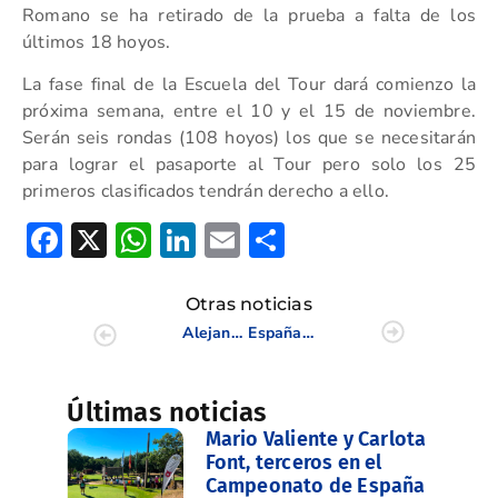
Romano se ha retirado de la prueba a falta de los
últimos 18 hoyos.
La fase final de la Escuela del
Tour dará comienzo la
próxima semana, entre el 10 y el 15 de noviembre.
Serán seis rondas (108 hoyos) los que se necesitarán
para lograr el pasaporte al Tour pero solo los 25
primeros clasificados tendrán derecho a ello.
Facebook
X
WhatsApp
LinkedIn
Email
Compartir
Otras noticias
Alejandro y Raquel Montañés, campeones en el Dobles Mixto de la Comunidad Valenciana
España, con Antonio Llerena, cuarta en la Copa de las Naciones de Golf Adaptado celebrada en Las Colinas
Últimas noticias
Mario Valiente y Carlota
Font, terceros en el
Campeonato de España