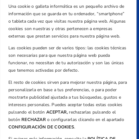
Una cookie o galleta informática es un pequeño archivo de
Dirección
información que se guarda en tu ordenador, “smartphone”
Centre de L´Esport, Carrer d'Isaac Peral i
o tableta cada vez que visitas nuestra página web. Algunas
Caballero, Nº 5, Despachos 2 y 3, 46980,
cookies son nuestras y otras pertenecen a empresas
Valencia
externas que prestan servicios para nuestra página web.
Teléfono
Las cookies pueden ser de varios tipos: las cookies técnicas
+34 961 367 799
son necesarias para que nuestra página web pueda
Email
funcionar, no necesitan de tu autorización y son las únicas
federacion@golfcv.com
que tenemos activadas por defecto.
El resto de cookies sirven para mejorar nuestra página, para
Aviso Legal
personalizarla en base a tus preferencias, o para poder
Política de Privacidad
mostrarte publicidad ajustada a tus búsquedas, gustos e
Transparencia
intereses personales. Puedes aceptar todas estas cookies
Normativa
pulsando el botón
ACEPTAR,
rechazarlas pulsando el
botón
RECHAZAR
o configurarlas clicando en el apartado
Federación
CONFIGURACIÓN DE COOKIES
.
Revista
Si quieres más información, consulta la
POLÍTICA DE