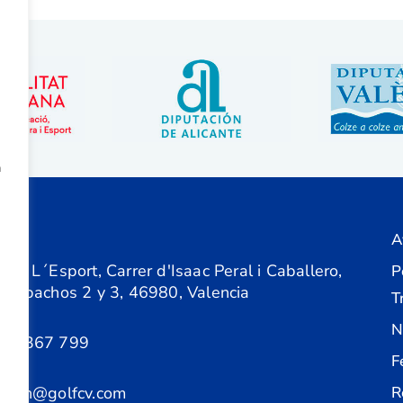
a
A
ón
 de L´Esport, Carrer d'Isaac Peral i Caballero,
P
 Despachos 2 y 3, 46980, Valencia
T
N
61 367 799
F
acion@golfcv.com
R