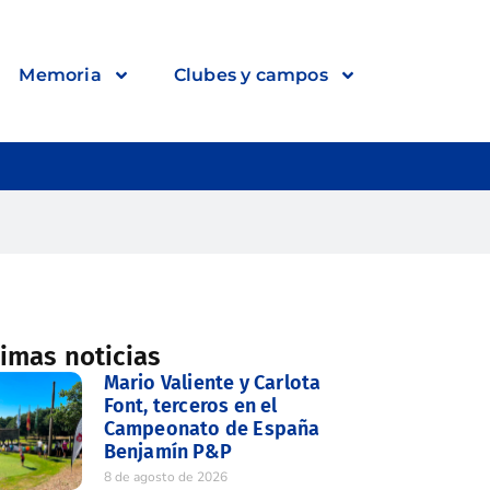
Memoria
Clubes y campos
timas noticias
Mario Valiente y Carlota
Font, terceros en el
Campeonato de España
Benjamín P&P
8 de agosto de 2026