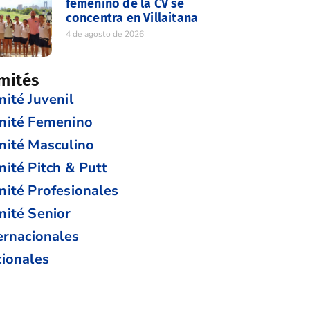
femenino de la CV se
concentra en Villaitana
4 de agosto de 2026
mités
ité Juvenil
mité Femenino
ité Masculino
ité Pitch & Putt
ité Profesionales
ité Senior
ernacionales
ionales