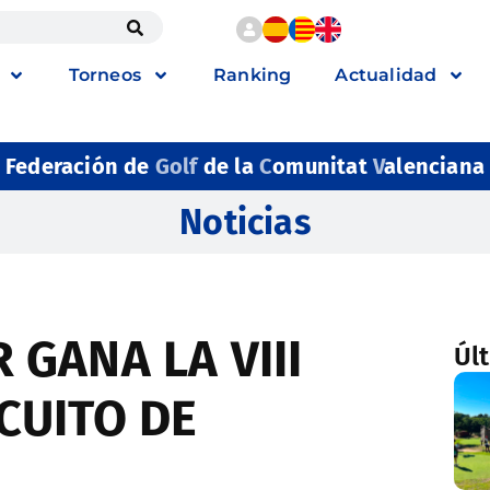
Torneos
Ranking
Actualidad
Federación de
Golf
de la
C
omunitat
V
alenciana
Noticias
 GANA LA VIII
Úl
CUITO DE