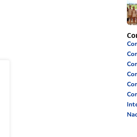
Co
Com
Co
Com
Com
Com
Com
Int
Nac