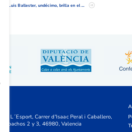
José Luis Ballester, undécimo, brilla en el McGregor Trophy, Internacional de Inglaterra Sub 16
a
A
ón
 de L´Esport, Carrer d'Isaac Peral i Caballero,
P
 Despachos 2 y 3, 46980, Valencia
T