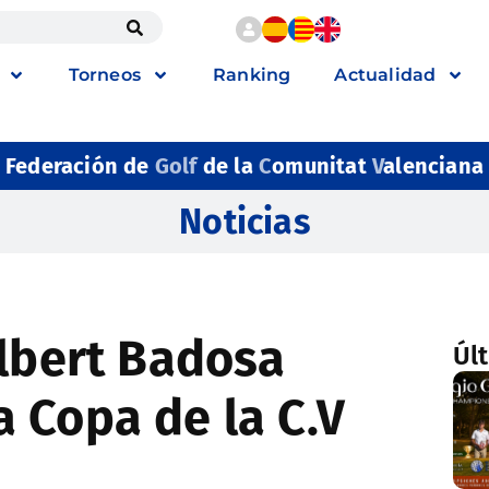
Torneos
Ranking
Actualidad
Federación de
Golf
de la
C
omunitat
V
alenciana
Noticias
Albert Badosa
Úl
 Copa de la C.V