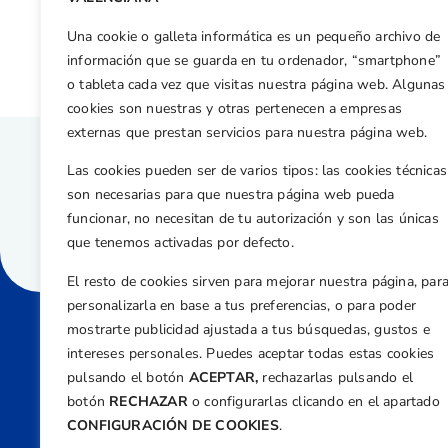
El campo de Golf Parador El Saler acoge la 7ª Prueba de la Copa Levante.
Una cookie o galleta informática es un pequeño archivo de
información que se guarda en tu ordenador, “smartphone”
o tableta cada vez que visitas nuestra página web. Algunas
cookies son nuestras y otras pertenecen a empresas
externas que prestan servicios para nuestra página web.
Las cookies pueden ser de varios tipos: las cookies técnicas
son necesarias para que nuestra página web pueda
funcionar, no necesitan de tu autorización y son las únicas
que tenemos activadas por defecto.
El resto de cookies sirven para mejorar nuestra página, par
personalizarla en base a tus preferencias, o para poder
mostrarte publicidad ajustada a tus búsquedas, gustos e
intereses personales. Puedes aceptar todas estas cookies
Direcci
pulsando el botón
ACEPTAR,
rechazarlas pulsando el
Centre
botón
RECHAZAR
o configurarlas clicando en el apartado
Nº 5,
CONFIGURACIÓN DE COOKIES
.
Teléfono