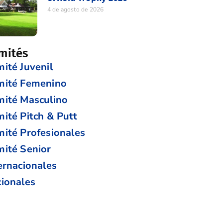
4 de agosto de 2026
mités
ité Juvenil
mité Femenino
ité Masculino
ité Pitch & Putt
ité Profesionales
ité Senior
ernacionales
ionales