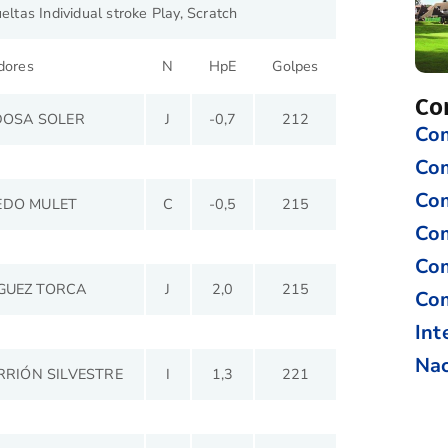
ltas Individual stroke Play,
Scratch
dores
N
HpE
Golpes
Co
DOSA SOLER
J
-0,7
212
Com
Co
Com
EDO MULET
C
-0,5
215
Com
Com
GUEZ TORCA
J
2,0
215
Com
Int
Nac
RRIÓN SILVESTRE
I
1,3
221