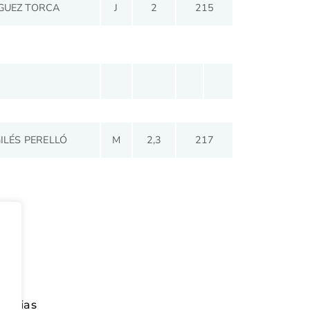
GUEZ TORCA
J
2
215
ILÉS PERELLÓ
M
2,3
217
tir
oticias