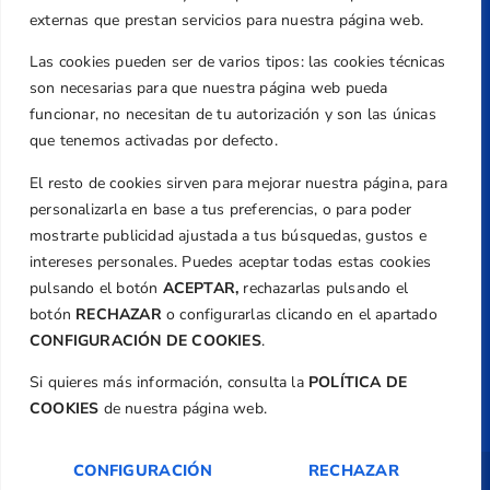
Valencia
externas que prestan servicios para nuestra página web.
Teléfono
Las cookies pueden ser de varios tipos: las cookies técnicas
+34 961 367 799
son necesarias para que nuestra página web pueda
Email
funcionar, no necesitan de tu autorización y son las únicas
federacion@golfcv.com
que tenemos activadas por defecto.
El resto de cookies sirven para mejorar nuestra página, para
Aviso Legal
personalizarla en base a tus preferencias, o para poder
Política de Privacidad
mostrarte publicidad ajustada a tus búsquedas, gustos e
Transparencia
intereses personales. Puedes aceptar todas estas cookies
Normativa
pulsando el botón
ACEPTAR,
rechazarlas pulsando el
botón
RECHAZAR
o configurarlas clicando en el apartado
Federación
CONFIGURACIÓN DE COOKIES
.
Revista
Si quieres más información, consulta la
POLÍTICA DE
COOKIES
de nuestra página web.
CONFIGURACIÓN
RECHAZAR