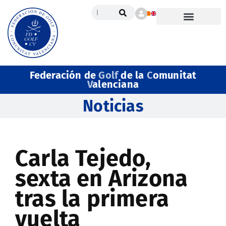
Federación de
Golf
de la
C
omunitat
V
alenciana
Noticias
Carla Tejedo,
sexta en Arizona
tras la primera
vuelta