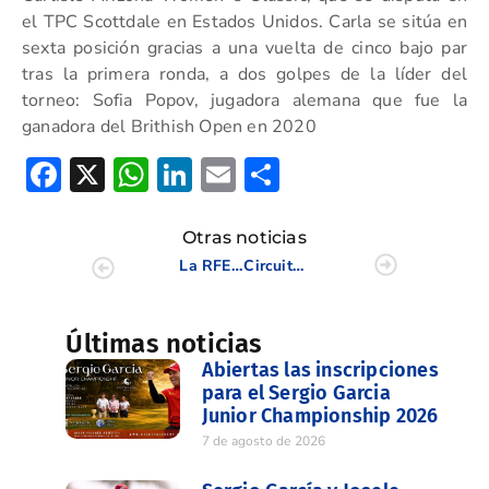
el TPC Scottdale en Estados Unidos. Carla se sitúa en
sexta posición gracias a una vuelta de cinco bajo par
tras la primera ronda, a dos golpes de la líder del
torneo: Sofia Popov, jugadora alemana que fue la
ganadora del Brithish Open en 2020
Facebook
X
WhatsApp
LinkedIn
Email
Compartir
Otras noticias
La RFEG anima a celebrar el Día de la mujer golfista
Circuito de 5ª Categoría y Campos 9 Hoyos Executive en Puig Campana Golf
Últimas noticias
Abiertas las inscripciones
para el Sergio Garcia
Junior Championship 2026
7 de agosto de 2026