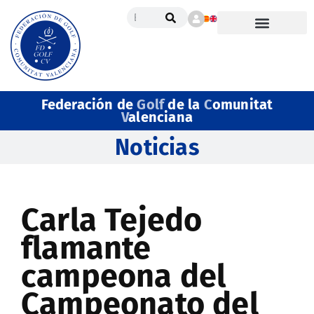
Federación de
Golf
de la
C
omunitat
V
alenciana
Noticias
Carla Tejedo
flamante
campeona del
Campeonato del