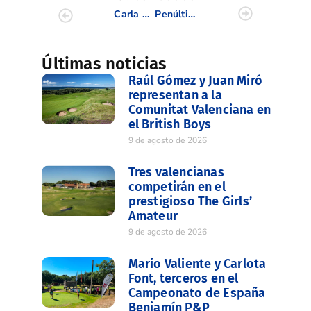
Carla Bernat y Natalia Fiel continúan con paso firme en el Campeonato de Europa Individual Femenino
Penúltima jornada de nuestros infantiles en el Match Play clasificatorio para el Inter
Últimas noticias
Raúl Gómez y Juan Miró
representan a la
Comunitat Valenciana en
el British Boys
9 de agosto de 2026
Tres valencianas
competirán en el
prestigioso The Girls’
Amateur
9 de agosto de 2026
Mario Valiente y Carlota
Font, terceros en el
Campeonato de España
Benjamín P&P