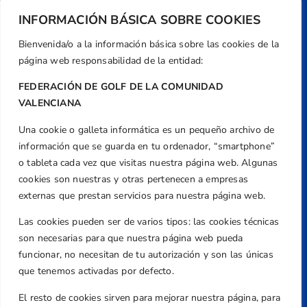
INFORMACIÓN BÁSICA SOBRE COOKIES
Bienvenida/o a la información básica sobre las cookies de la
página web responsabilidad de la entidad:
FEDERACIÓN DE GOLF DE LA COMUNIDAD
VALENCIANA
Una cookie o galleta informática es un pequeño archivo de
Dirección
información que se guarda en tu ordenador, “smartphone”
Centre de L´Esport, Carrer d'Isaac Peral i
o tableta cada vez que visitas nuestra página web. Algunas
Caballero, Nº 5, Despachos 2 y 3, 46980,
cookies son nuestras y otras pertenecen a empresas
Valencia
externas que prestan servicios para nuestra página web.
Teléfono
Las cookies pueden ser de varios tipos: las cookies técnicas
+34 961 367 799
son necesarias para que nuestra página web pueda
Email
funcionar, no necesitan de tu autorización y son las únicas
que tenemos activadas por defecto.
federacion@golfcv.com
El resto de cookies sirven para mejorar nuestra página, para
Aviso Legal