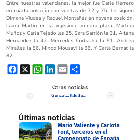
Entre nuestras valencianas, la mejor fue Carla Herrero
en cuarta posición con vueltas de 72 y 75. Le siguen
Dimana Viudes y Raquel Montañés en novena posición.
Laura Martín en la vigésimo primera plaza. Martina
Muñoz y Carla Tejedo las 25. Sara Sarrión la 31. Aitana
Hernandez la 42. Mercedes Corbacho la 51. Andrea
Miralles la 56. Minoo Mousavi la 68. Y Carla Bernat la
82.
Facebook
X
WhatsApp
LinkedIn
Email
Compartir
Otras noticias
Gonzalo Gracia y Hugo Aguilar, triunfan en el Puntuable Nacional Masculino Juvenil
Ildelfonso Coronado y Greta Biersteker nuevos Campeones senior de la C.V.
Últimas noticias
Mario Valiente y Carlota
Font, terceros en el
Campeonato de España