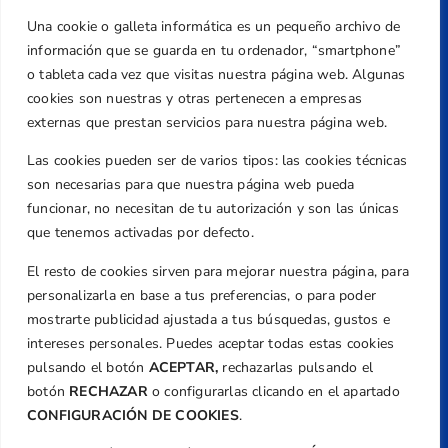
Una cookie o galleta informática es un pequeño archivo de
Dirección
información que se guarda en tu ordenador, “smartphone”
Centre de L´Esport, Carrer d'Isaac Peral i
o tableta cada vez que visitas nuestra página web. Algunas
Caballero, Nº 5, Despachos 2 y 3, 46980,
cookies son nuestras y otras pertenecen a empresas
Valencia
externas que prestan servicios para nuestra página web.
Teléfono
Las cookies pueden ser de varios tipos: las cookies técnicas
+34 961 367 799
son necesarias para que nuestra página web pueda
Email
funcionar, no necesitan de tu autorización y son las únicas
federacion@golfcv.com
que tenemos activadas por defecto.
El resto de cookies sirven para mejorar nuestra página, para
Aviso Legal
personalizarla en base a tus preferencias, o para poder
Política de Privacidad
mostrarte publicidad ajustada a tus búsquedas, gustos e
Transparencia
intereses personales. Puedes aceptar todas estas cookies
Normativa
pulsando el botón
ACEPTAR,
rechazarlas pulsando el
botón
RECHAZAR
o configurarlas clicando en el apartado
Federación
CONFIGURACIÓN DE COOKIES
.
Revista