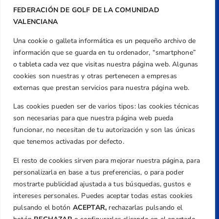
FEDERACIÓN DE GOLF DE LA COMUNIDAD
VALENCIANA
Una cookie o galleta informática es un pequeño archivo de
Dirección
información que se guarda en tu ordenador, “smartphone”
Centre de L´Esport, Carrer d'Isaac Peral i
o tableta cada vez que visitas nuestra página web. Algunas
Caballero, Nº 5, Despachos 2 y 3, 46980,
cookies son nuestras y otras pertenecen a empresas
Valencia
externas que prestan servicios para nuestra página web.
Teléfono
Las cookies pueden ser de varios tipos: las cookies técnicas
+34 961 367 799
son necesarias para que nuestra página web pueda
Email
funcionar, no necesitan de tu autorización y son las únicas
federacion@golfcv.com
que tenemos activadas por defecto.
El resto de cookies sirven para mejorar nuestra página, para
Aviso Legal
personalizarla en base a tus preferencias, o para poder
Política de Privacidad
mostrarte publicidad ajustada a tus búsquedas, gustos e
Transparencia
intereses personales. Puedes aceptar todas estas cookies
Normativa
pulsando el botón
ACEPTAR,
rechazarlas pulsando el