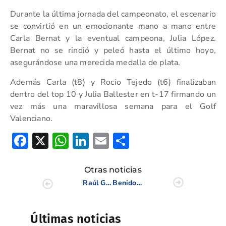
Durante la última jornada del campeonato, el escenario
se convirtió en un emocionante mano a mano entre
Carla Bernat y la eventual campeona, Julia López.
Bernat no se rindió y peleó hasta el último hoyo,
asegurándose una merecida medalla de plata.
Además Carla (t8) y Rocio Tejedo (t6) finalizaban
dentro del top 10 y Julia Ballester en t-17 firmando un
vez más una maravillosa semana para el Golf
Valenciano.
Facebook
X
WhatsApp
LinkedIn
Email
Compartir
Otras noticias
Raúl Gómez, bronce Europeo en el Individual S16 y bronce por equipos con Martina Navarro y Lucía Valderrama
Benidorm Meliá Villaitana acoge la Andalucía Equality Golf Cup.
Últimas noticias