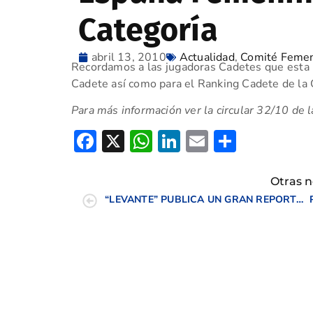
Categoría
abril 13, 2010
Actualidad
,
Comité Feme
Recordamos a las jugadoras Cadetes que esta 
Cadete así como para el Ranking Cadete de la 
Para más información ver la circular 32/10 de l
Facebook
X
WhatsApp
LinkedIn
Email
Compar
Otras n
“LEVANTE” PUBLICA UN GRAN REPORTAJE DEL CAMPEONATO FEMENINO CV