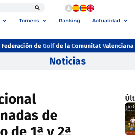
Torneos
Ranking
Actualidad
Federación de
Golf
de la
C
omunitat
V
alenciana
Noticias
ional
Úl
ionadas de
 de 1ª y 2ª