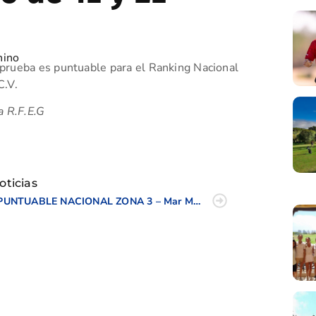
nino
prueba es puntuable para el Ranking Nacional
C.V.
a R.F.E.G
tir
oticias
PUNTUABLE NACIONAL ZONA 3 – Mar Menor Best Golf