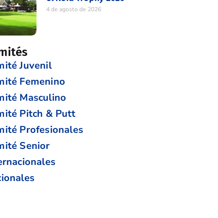
4 de agosto de 2026
mités
ité Juvenil
mité Femenino
ité Masculino
ité Pitch & Putt
ité Profesionales
ité Senior
ernacionales
ionales