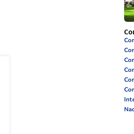
Co
Com
Co
Com
Com
Com
Com
Int
Nac