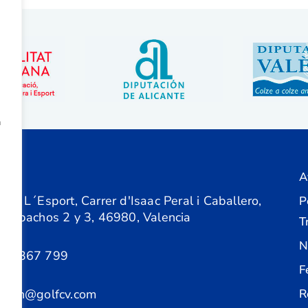
a
A
ón
 de L´Esport, Carrer d'Isaac Peral i Caballero,
P
 Despachos 2 y 3, 46980, Valencia
T
N
61 367 799
F
acion@golfcv.com
R