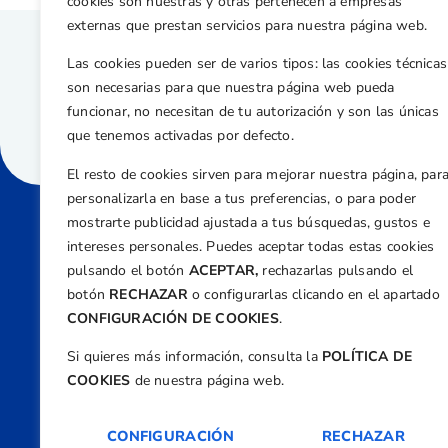
cookies son nuestras y otras pertenecen a empresas
externas que prestan servicios para nuestra página web.
Las cookies pueden ser de varios tipos: las cookies técnicas
son necesarias para que nuestra página web pueda
funcionar, no necesitan de tu autorización y son las únicas
que tenemos activadas por defecto.
El resto de cookies sirven para mejorar nuestra página, par
personalizarla en base a tus preferencias, o para poder
mostrarte publicidad ajustada a tus búsquedas, gustos e
intereses personales. Puedes aceptar todas estas cookies
Direcci
pulsando el botón
ACEPTAR,
rechazarlas pulsando el
Centre
botón
RECHAZAR
o configurarlas clicando en el apartado
Nº 5,
CONFIGURACIÓN DE COOKIES
.
Teléfono
Si quieres más información, consulta la
POLÍTICA DE
+34 9
COOKIES
de nuestra página web.
Email
feder
CONFIGURACIÓN
RECHAZAR