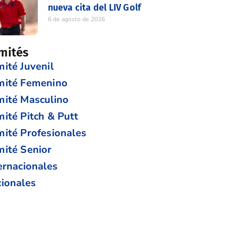
nueva cita del LIV Golf
6 de agosto de 2026
mités
ité Juvenil
mité Femenino
ité Masculino
ité Pitch & Putt
ité Profesionales
ité Senior
ernacionales
ionales