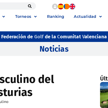
Torneos
Ranking
Actualidad
Federación de
Golf
de la
C
omunitat
V
alenciana
Noticias
culino del
Úl
sturias
ulino