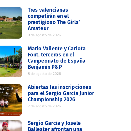
Tres valencianas
competirán en el
prestigioso The Girls’
Amateur
9 de agosto de 2026
Mario Valiente y Carlota
Font, terceros en el
Campeonato de España
Benjamín P&P
8 de agosto de 2026
Abiertas las inscripciones
para el Sergio Garcia Junior
Championship 2026
7 de agosto de 2026
Sergio García y Josele
Ballester afrontan una