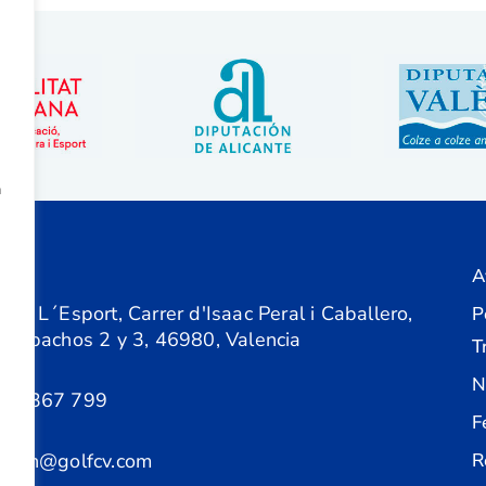
a
A
ón
 de L´Esport, Carrer d'Isaac Peral i Caballero,
P
 Despachos 2 y 3, 46980, Valencia
T
N
61 367 799
F
acion@golfcv.com
R