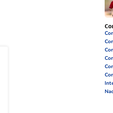
Co
Com
Co
Com
Com
Com
Com
Int
Nac