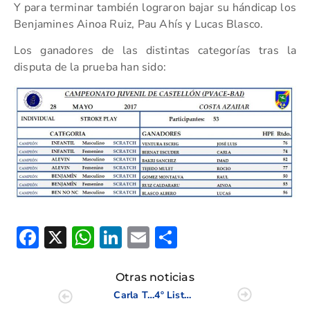
Y para terminar también lograron bajar su hándicap los
Benjamines Ainoa Ruiz, Pau Ahís y Lucas Blasco.
Los ganadores de las distintas categorías tras la
disputa de la prueba han sido:
Facebook
X
WhatsApp
LinkedIn
Email
Compartir
Otras noticias
Carla Tejedo tercera en el Campeonato Sub-16 de la C.V.
4º Listado Informativo acceso Campeonatos de España Infantil, Alevín y Benjamín 2017