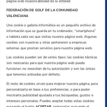
página web responsabilidad de la entidad:
FEDERACIÓN DE GOLF DE LA COMUNIDAD
VALENCIANA
Una cookie o galleta informática es un pequeño archivo de
Dirección
información que se guarda en tu ordenador, “smartphone”
Centre de L´Esport, Carrer d'Isaac Peral i
o tableta cada vez que visitas nuestra página web. Algunas
Caballero, Nº 5, Despachos 2 y 3, 46980,
cookies son nuestras y otras pertenecen a empresas
Valencia
externas que prestan servicios para nuestra página web.
Teléfono
Las cookies pueden ser de varios tipos: las cookies técnicas
+34 961 367 799
son necesarias para que nuestra página web pueda
Email
funcionar, no necesitan de tu autorización y son las únicas
federacion@golfcv.com
que tenemos activadas por defecto.
El resto de cookies sirven para mejorar nuestra página, para
Aviso Legal
personalizarla en base a tus preferencias, o para poder
Política de Privacidad
mostrarte publicidad ajustada a tus búsquedas, gustos e
Transparencia
intereses personales. Puedes aceptar todas estas cookies
Normativa
pulsando el botón
ACEPTAR,
rechazarlas pulsando el