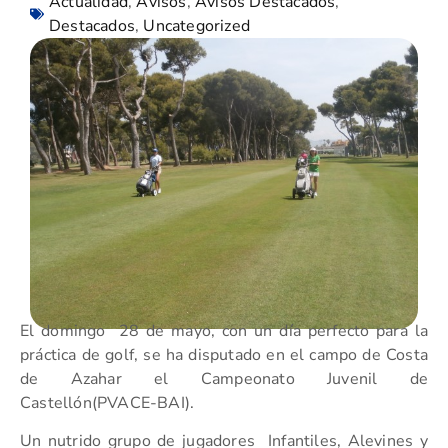
Actualidad
,
Avisos
,
Avisos Destacados
,
Destacados
,
Uncategorized
El domingo 28 de mayo, con un día perfecto para la
práctica de golf, se ha disputado en el campo de Costa
de Azahar el Campeonato Juvenil de
Castellón(PVACE-BAI).
Un nutrido grupo de jugadores Infantiles, Alevines y