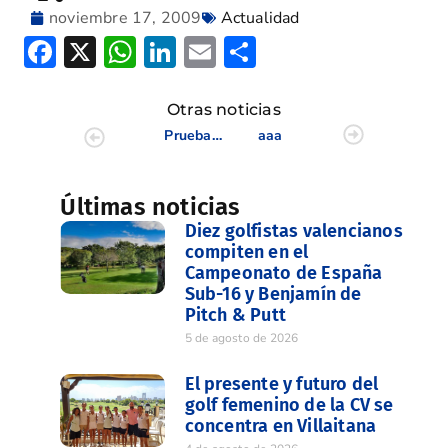
noviembre 17, 2009
Actualidad
Facebook
X
WhatsApp
LinkedIn
Email
Compartir
Otras noticias
Prueba título
aaa
Últimas noticias
Diez golfistas valencianos
compiten en el
Campeonato de España
Sub-16 y Benjamín de
Pitch & Putt
5 de agosto de 2026
El presente y futuro del
golf femenino de la CV se
concentra en Villaitana