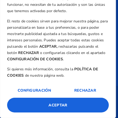
Email
funcionar, no necesitan de tu autorización y son las únicas
federacion@golfcv.com
que tenemos activadas por defecto.
El resto de cookies sirven para mejorar nuestra página, para
Aviso Legal
personalizarla en base a tus preferencias, o para poder
Política de Privacidad
mostrarte publicidad ajustada a tus búsquedas, gustos e
Transparencia
intereses personales. Puedes aceptar todas estas cookies
Normativa
pulsando el botón
ACEPTAR,
rechazarlas pulsando el
botón
RECHAZAR
o configurarlas clicando en el apartado
Federación
CONFIGURACIÓN DE COOKIES
.
Revista
Si quieres más información, consulta la
POLÍTICA DE
COOKIES
de nuestra página web.
CONFIGURACIÓN
RECHAZAR
Copyright ©
Federación de Golf de la
Comunitat Valenciana
| Diseño:
TecnoQuatre
ACEPTAR