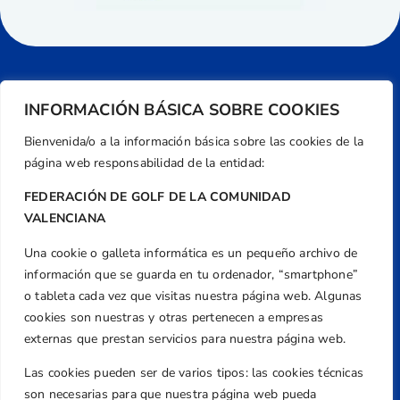
INFORMACIÓN BÁSICA SOBRE COOKIES
Bienvenida/o a la información básica sobre las cookies de la
página web responsabilidad de la entidad:
FEDERACIÓN DE GOLF DE LA COMUNIDAD
VALENCIANA
Una cookie o galleta informática es un pequeño archivo de
Dirección
información que se guarda en tu ordenador, “smartphone”
Centre de L´Esport, Carrer d'Isaac Peral i
o tableta cada vez que visitas nuestra página web. Algunas
Caballero, Nº 5, Despachos 2 y 3, 46980,
cookies son nuestras y otras pertenecen a empresas
Valencia
externas que prestan servicios para nuestra página web.
Teléfono
Las cookies pueden ser de varios tipos: las cookies técnicas
+34 961 367 799
son necesarias para que nuestra página web pueda