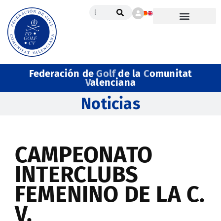
Federación de
Golf
de la
C
omunitat
V
alenciana
Noticias
CAMPEONATO
INTERCLUBS
FEMENINO DE LA C.
V.