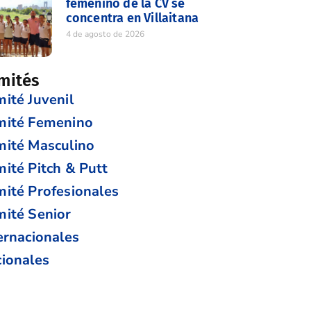
femenino de la CV se
concentra en Villaitana
4 de agosto de 2026
mités
ité Juvenil
mité Femenino
ité Masculino
ité Pitch & Putt
ité Profesionales
ité Senior
ernacionales
ionales