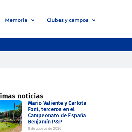
Memoria
Clubes y campos
timas noticias
Mario Valiente y Carlota
Font, terceros en el
Campeonato de España
Benjamín P&P
8 de agosto de 2026