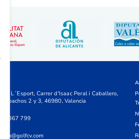
a
A
ón
 de L´Esport, Carrer d'Isaac Peral i Caballero,
P
 Despachos 2 y 3, 46980, Valencia
T
N
61 367 799
F
acion@golfcv.com
R