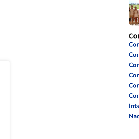
Co
Com
Co
Com
Com
Com
Com
Int
Nac