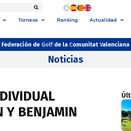
Torneos
Ranking
Actualidad
Federación de
Golf
de la
C
omunitat
V
alenciana
Noticias
DIVIDUAL
Úl
N Y BENJAMIN