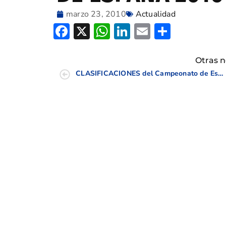
marzo 23, 2010
Actualidad
Facebook
X
WhatsApp
LinkedIn
Email
Compar
Otras n
CLASIFICACIONES del Campeonato de España Individual INFANTIL, ALEVÍN y BENJAMÍN