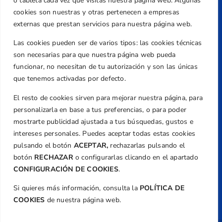
Centre de L´Esport, Carrer d'Isaac Peral i
o tableta cada vez que visitas nuestra página web. Algunas
Caballero, Nº 5, Despachos 2 y 3, 46980,
cookies son nuestras y otras pertenecen a empresas
Valencia
externas que prestan servicios para nuestra página web.
Teléfono
Las cookies pueden ser de varios tipos: las cookies técnicas
+34 961 367 799
son necesarias para que nuestra página web pueda
Email
funcionar, no necesitan de tu autorización y son las únicas
federacion@golfcv.com
que tenemos activadas por defecto.
El resto de cookies sirven para mejorar nuestra página, para
Aviso Legal
personalizarla en base a tus preferencias, o para poder
Política de Privacidad
mostrarte publicidad ajustada a tus búsquedas, gustos e
Transparencia
intereses personales. Puedes aceptar todas estas cookies
Normativa
pulsando el botón
ACEPTAR,
rechazarlas pulsando el
botón
RECHAZAR
o configurarlas clicando en el apartado
Federación
CONFIGURACIÓN DE COOKIES
.
Revista
Si quieres más información, consulta la
POLÍTICA DE
COOKIES
de nuestra página web.