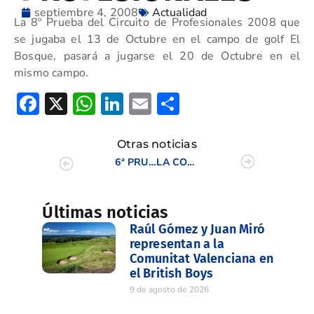
septiembre 4, 2008
Actualidad
La 8º Prueba del Circuito de Profesionales 2008 que
se jugaba el 13 de Octubre en el campo de golf El
Bosque, pasará a jugarse el 20 de Octubre en el
mismo campo.
Facebook
X
WhatsApp
LinkedIn
Email
Compartir
Otras noticias
6ª PRUEBA DEL CIRCUITO DE PROFESIONALES DE LA C.V. 2008
LA COMUNIDAD VALENCIANA QUINTA EN EL INTERTERRITORIAL FEMENINO
Últimas noticias
Raúl Gómez y Juan Miró
representan a la
Comunitat Valenciana en
el British Boys
9 de agosto de 2026