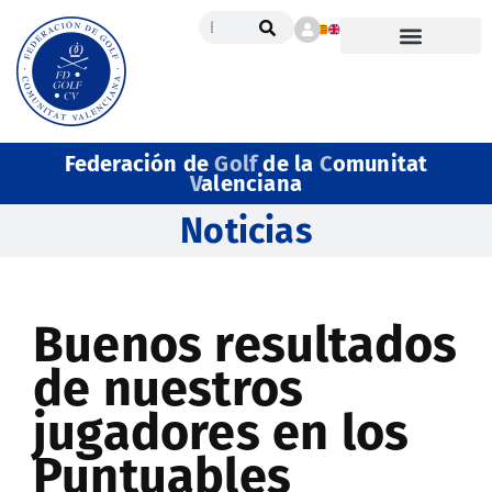
Federación de
Golf
de la
C
omunitat
V
alenciana
Noticias
Buenos resultados
de nuestros
jugadores en los
Puntuables