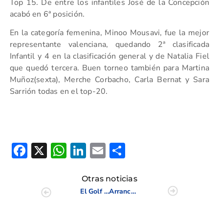
Top 15. De entre los infantiles José de la Concepción
acabó en 6ª posición.
En la categoría femenina, Minoo Mousavi, fue la mejor
representante valenciana, quedando 2ª clasificada
Infantil y 4 en la clasificación general y de Natalia Fiel
que quedó tercera. Buen torneo también para Martina
Muñoz(sexta), Merche Corbacho, Carla Bernat y Sara
Sarrión todas en el top-20.
Facebook
X
WhatsApp
LinkedIn
Email
Compartir
Otras noticias
El Golf Juvenil Valenciano se reúne en la Junior Cup Wilson Staff
Arranca el Junior Match Play con Miguel Ángel Jiménez y Marcus Brier