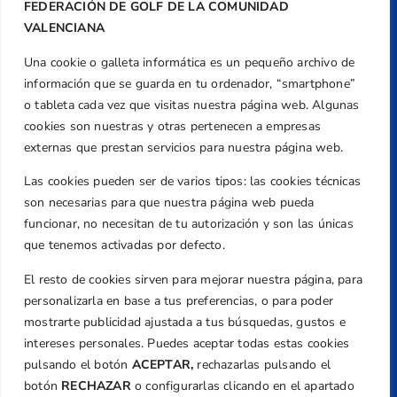
FEDERACIÓN DE GOLF DE LA COMUNIDAD
VALENCIANA
Una cookie o galleta informática es un pequeño archivo de
Dirección
información que se guarda en tu ordenador, “smartphone”
Centre de L´Esport, Carrer d'Isaac Peral i
o tableta cada vez que visitas nuestra página web. Algunas
Caballero, Nº 5, Despachos 2 y 3, 46980,
cookies son nuestras y otras pertenecen a empresas
Valencia
externas que prestan servicios para nuestra página web.
Teléfono
Las cookies pueden ser de varios tipos: las cookies técnicas
+34 961 367 799
son necesarias para que nuestra página web pueda
Email
funcionar, no necesitan de tu autorización y son las únicas
federacion@golfcv.com
que tenemos activadas por defecto.
El resto de cookies sirven para mejorar nuestra página, para
Aviso Legal
personalizarla en base a tus preferencias, o para poder
Política de Privacidad
mostrarte publicidad ajustada a tus búsquedas, gustos e
Transparencia
intereses personales. Puedes aceptar todas estas cookies
Normativa
pulsando el botón
ACEPTAR,
rechazarlas pulsando el
botón
RECHAZAR
o configurarlas clicando en el apartado
Federación