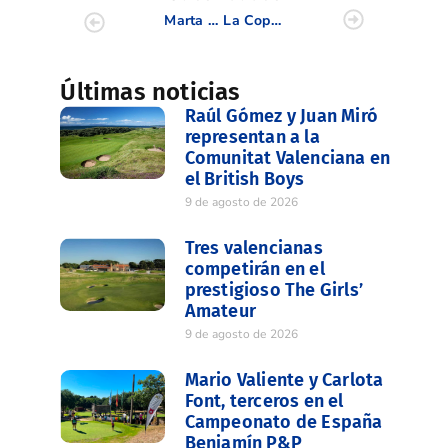
Marta Pérez finaliza cuarta en el Campeonato de España Cadete
La Copa Levante 2013 realizó paradas en Escorpión y El Bosque
Últimas noticias
Raúl Gómez y Juan Miró
representan a la
Comunitat Valenciana en
el British Boys
9 de agosto de 2026
Tres valencianas
competirán en el
prestigioso The Girls’
Amateur
9 de agosto de 2026
Mario Valiente y Carlota
Font, terceros en el
Campeonato de España
Benjamín P&P