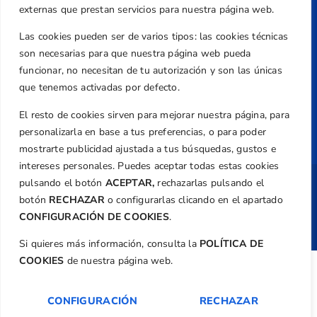
externas que prestan servicios para nuestra página web.
Política de Privacidad
Transparencia
Las cookies pueden ser de varios tipos: las cookies técnicas
son necesarias para que nuestra página web pueda
Normativa
funcionar, no necesitan de tu autorización y son las únicas
Federación
que tenemos activadas por defecto.
Revista
El resto de cookies sirven para mejorar nuestra página, para
personalizarla en base a tus preferencias, o para poder
mostrarte publicidad ajustada a tus búsquedas, gustos e
intereses personales. Puedes aceptar todas estas cookies
pulsando el botón
ACEPTAR,
rechazarlas pulsando el
Copyright ©
Federación de Golf de la
botón
RECHAZAR
o configurarlas clicando en el apartado
Comunitat Valenciana
| Diseño:
TecnoQuatre
CONFIGURACIÓN DE COOKIES
.
Si quieres más información, consulta la
POLÍTICA DE
COOKIES
de nuestra página web.
CONFIGURACIÓN
RECHAZAR