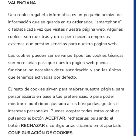
VALENCIANA
Una cookie o galleta informática es un pequeño archivo de
Dirección
información que se guarda en tu ordenador, “smartphone”
Centre de L´Esport, Carrer d'Isaac Peral i
o tableta cada vez que visitas nuestra página web. Algunas
Caballero, Nº 5, Despachos 2 y 3, 46980,
cookies son nuestras y otras pertenecen a empresas
Valencia
externas que prestan servicios para nuestra página web.
Teléfono
Las cookies pueden ser de varios tipos: las cookies técnicas
+34 961 367 799
son necesarias para que nuestra página web pueda
Email
funcionar, no necesitan de tu autorización y son las únicas
federacion@golfcv.com
que tenemos activadas por defecto.
El resto de cookies sirven para mejorar nuestra página, para
Aviso Legal
personalizarla en base a tus preferencias, o para poder
Política de Privacidad
mostrarte publicidad ajustada a tus búsquedas, gustos e
Transparencia
intereses personales. Puedes aceptar todas estas cookies
Normativa
pulsando el botón
ACEPTAR,
rechazarlas pulsando el
botón
RECHAZAR
o configurarlas clicando en el apartado
Federación
CONFIGURACIÓN DE COOKIES
.