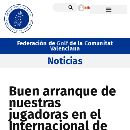
Federación de
Golf
de la
C
omunitat
V
alenciana
Noticias
Buen arranque de
nuestras
jugadoras en el
Internacional de