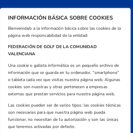
INFORMACIÓN BÁSICA SOBRE COOKIES
Bienvenida/o a la información básica sobre las cookies de la
página web responsabilidad de la entidad:
FEDERACIÓN DE GOLF DE LA COMUNIDAD
VALENCIANA
Una cookie o galleta informática es un pequeño archivo de
Dirección
información que se guarda en tu ordenador, “smartphone”
Centre de L´Esport, Carrer d'Isaac Peral i
o tableta cada vez que visitas nuestra página web. Algunas
Caballero, Nº 5, Despachos 2 y 3, 46980,
cookies son nuestras y otras pertenecen a empresas
Valencia
externas que prestan servicios para nuestra página web.
Teléfono
Las cookies pueden ser de varios tipos: las cookies técnicas
+34 961 367 799
son necesarias para que nuestra página web pueda
Email
funcionar, no necesitan de tu autorización y son las únicas
federacion@golfcv.com
que tenemos activadas por defecto.