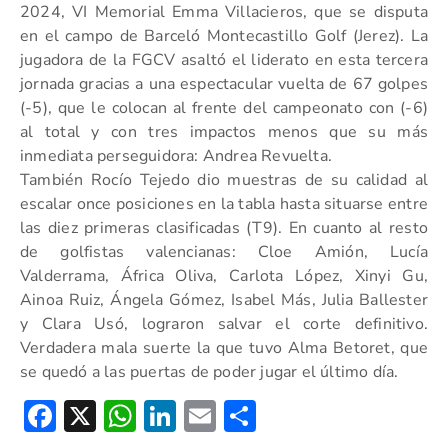
2024, VI Memorial Emma Villacieros, que se disputa
en el campo de Barceló Montecastillo Golf (Jerez). La
jugadora de la FGCV asaltó el liderato en esta tercera
jornada gracias a una espectacular vuelta de 67 golpes
(-5), que le colocan al frente del campeonato con (-6)
al total y con tres impactos menos que su más
inmediata perseguidora: Andrea Revuelta.
También Rocío Tejedo dio muestras de su calidad al
escalar once posiciones en la tabla hasta situarse entre
las diez primeras clasificadas (T9). En cuanto al resto
de golfistas valencianas: Cloe Amión, Lucía
Valderrama, África Oliva, Carlota López, Xinyi Gu,
Ainoa Ruiz, Ángela Gómez, Isabel Más, Julia Ballester
y Clara Usó, lograron salvar el corte definitivo.
Verdadera mala suerte la que tuvo Alma Betoret, que
se quedó a las puertas de poder jugar el último día.
Facebook
X
WhatsApp
LinkedIn
Email
Compartir