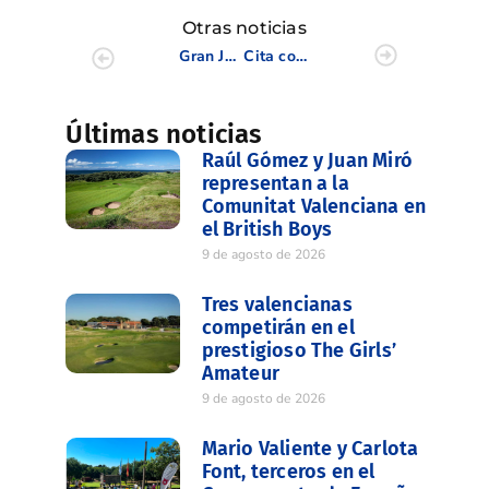
Otras noticias
Gran Jornada PVACE 9 BAI (Castellón) en Costa de Azahar
Cita con el PVACE 10 BAI (Castellón) en Mediterráneo Golf
Últimas noticias
Raúl Gómez y Juan Miró
representan a la
Comunitat Valenciana en
el British Boys
9 de agosto de 2026
Tres valencianas
competirán en el
prestigioso The Girls’
Amateur
9 de agosto de 2026
Mario Valiente y Carlota
Font, terceros en el