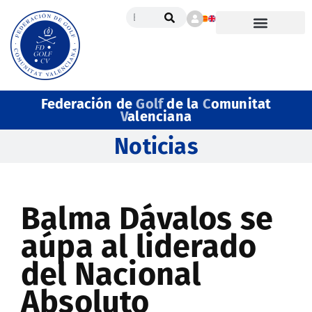
Federación de
Golf
de la
C
omunitat
V
alenciana
Noticias
Balma Dávalos se
aúpa al liderado
del Nacional
Absoluto