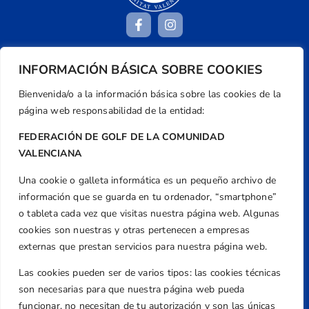
INFORMACIÓN BÁSICA SOBRE COOKIES
Dirección
Centre de L´Esport, Carrer d'Isaac Peral i
Bienvenida/o a la información básica sobre las cookies de la
Caballero, Nº 5, Despachos 2 y 3, 46980,
página web responsabilidad de la entidad:
Valencia
FEDERACIÓN DE GOLF DE LA COMUNIDAD
Teléfono
VALENCIANA
+34 961 367 799
Una cookie o galleta informática es un pequeño archivo de
Email
información que se guarda en tu ordenador, “smartphone”
federacion@golfcv.com
o tableta cada vez que visitas nuestra página web. Algunas
cookies son nuestras y otras pertenecen a empresas
Aviso Legal
externas que prestan servicios para nuestra página web.
Política de Privacidad
Transparencia
Las cookies pueden ser de varios tipos: las cookies técnicas
son necesarias para que nuestra página web pueda
Normativa
funcionar, no necesitan de tu autorización y son las únicas