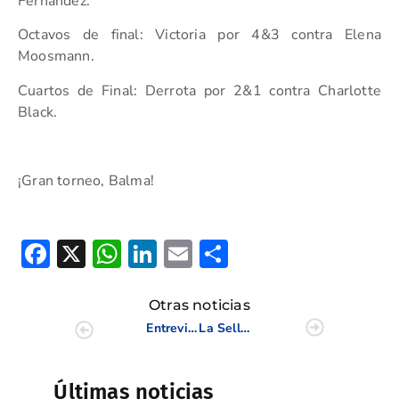
Fernández.
Octavos de final: Victoria por 4&3 contra Elena
Moosmann.
Cuartos de Final: Derrota por 2&1 contra Charlotte
Black.
¡Gran torneo, Balma!
Facebook
X
WhatsApp
LinkedIn
Email
Compartir
Otras noticias
Entrevista a Juan Rodríguez Gelise, Greenkeeper de Foressos
La Sella Golf recibe la certificación Sicted de compromiso con la calidad turística
Últimas noticias