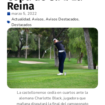
Reina
marzo 5, 2022
Actualidad
,
Avisos
,
Avisos Destacados
,
Destacados
La castellonense cedía en cuartos ante la
alemana Charlotte Black, jugadora que
mañana disputará la final del campeonato