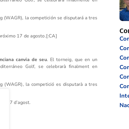
iterráneo Golf, se celebrará finalmente en
 (WAGR), la competición se disputará a tres
Co
 próximo 17 de agosto.[:CA]
Com
Co
Com
nciana canvia de seu
. El torneig, que en un
Com
iterráneo Golf, se celebrarà finalment en
Com
g (WAGR), la competició es disputarà a tres
Com
Int
xim 17 d’agost.
Nac
tir