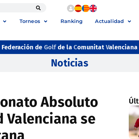
Torneos
Ranking
Actualidad
Federación de
Golf
de la
C
omunitat
V
alenciana
Noticias
eonato Absoluto
Úl
 Valenciana se
itana