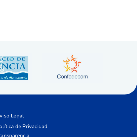
viso Legal
olítica de Privacidad
ransparencia