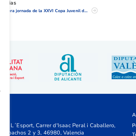
oticias
Primera jornada de la XXVI Copa Juvenil de la Comunidad Valenciana
a
A
ón
 de L´Esport, Carrer d'Isaac Peral i Caballero,
P
 Despachos 2 y 3, 46980, Valencia
T