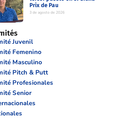
Prix de Pau
3 de agosto de 2026
mités
ité Juvenil
mité Femenino
ité Masculino
ité Pitch & Putt
ité Profesionales
ité Senior
ernacionales
ionales