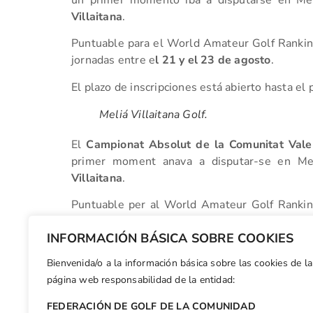
un primer momento iba a disputarse en Med
Villaitana
.
Puntuable para el World Amateur Golf Ranking
jornadas entre e
l 21 y el 23 de agosto
.
El plazo de inscripciones está abierto hasta el
Meliá Villaitana Golf.
El
Campionat Absolut de la Comunitat Vale
primer moment anava a disputar-se en Med
Villaitana
.
Puntuable per al World Amateur Golf Rankin
jornades entre el
21 i el 23 d’agost
.
INFORMACIÓN BÁSICA SOBRE COOKIES
El termino d’inscripcions està obert fins al prò
Bienvenida/o a la información básica sobre las cookies de la
Facebook
X
WhatsApp
LinkedIn
Email
Compar
página web responsabilidad de la entidad:
FEDERACIÓN DE GOLF DE LA COMUNIDAD