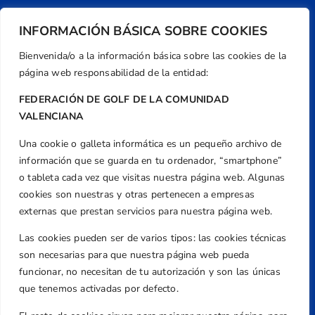
INFORMACIÓN BÁSICA SOBRE COOKIES
Bienvenida/o a la información básica sobre las cookies de la
página web responsabilidad de la entidad:
FEDERACIÓN DE GOLF DE LA COMUNIDAD
VALENCIANA
Una cookie o galleta informática es un pequeño archivo de
Dirección
información que se guarda en tu ordenador, “smartphone”
Centre de L´Esport, Carrer d'Isaac Peral i
o tableta cada vez que visitas nuestra página web. Algunas
Caballero, Nº 5, Despachos 2 y 3, 46980,
cookies son nuestras y otras pertenecen a empresas
Valencia
externas que prestan servicios para nuestra página web.
Teléfono
Las cookies pueden ser de varios tipos: las cookies técnicas
+34 961 367 799
son necesarias para que nuestra página web pueda
Email
funcionar, no necesitan de tu autorización y son las únicas
federacion@golfcv.com
que tenemos activadas por defecto.