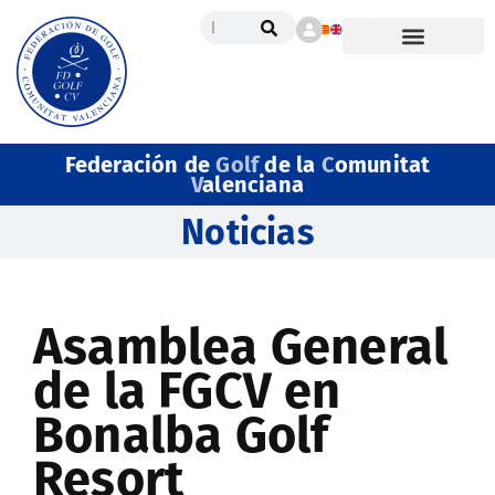
Federación de
Golf
de la
C
omunitat
V
alenciana
Noticias
Asamblea General
de la FGCV en
Bonalba Golf
Resort