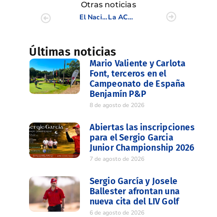
Otras noticias
El Nacional Absoluto 2025 reúne a nueve jugadores de la FGCV
La ACGCBCV en Amsterdam promocionando el turismo de golf
Últimas noticias
Mario Valiente y Carlota
Font, terceros en el
Campeonato de España
Benjamín P&P
8 de agosto de 2026
Abiertas las inscripciones
para el Sergio Garcia
Junior Championship 2026
7 de agosto de 2026
Sergio García y Josele
Ballester afrontan una
nueva cita del LIV Golf
6 de agosto de 2026