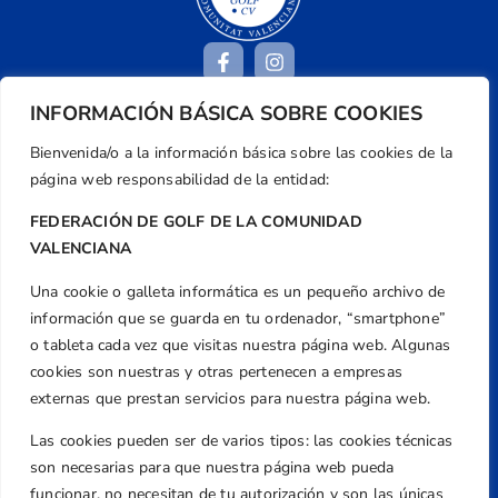
INFORMACIÓN BÁSICA SOBRE COOKIES
Dirección
Bienvenida/o a la información básica sobre las cookies de la
Centre de L´Esport, Carrer d'Isaac Peral i
página web responsabilidad de la entidad:
Caballero, Nº 5, Despachos 2 y 3, 46980,
FEDERACIÓN DE GOLF DE LA COMUNIDAD
Valencia
VALENCIANA
Teléfono
+34 961 367 799
Una cookie o galleta informática es un pequeño archivo de
información que se guarda en tu ordenador, “smartphone”
Email
o tableta cada vez que visitas nuestra página web. Algunas
federacion@golfcv.com
cookies son nuestras y otras pertenecen a empresas
Aviso Legal
externas que prestan servicios para nuestra página web.
Política de Privacidad
Las cookies pueden ser de varios tipos: las cookies técnicas
Transparencia
son necesarias para que nuestra página web pueda
funcionar, no necesitan de tu autorización y son las únicas