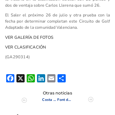
dos de ventaja sobre Carlos Llerena que sumó 26.
El Saler el próximo 26 de julio y otra prueba con la
fecha por determinar completan este Circuito de Golf
Adaptado de la comunidad Valenciana.
VER GALERÍA DE FOTOS
VER CLASIFICACIÓN
(GA290314)
Facebook
X
WhatsApp
LinkedIn
Email
Compartir
Otras noticias
Costa de Azahar subcampeón de España en el Interclubes Femenino celebrado en Las Colinas
Font del Llop celebró la segunda prueba del Triangular Masculino y Femenino de la CV