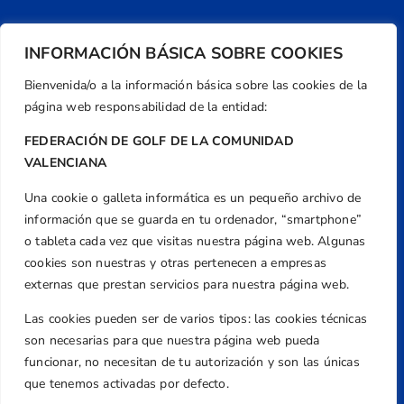
INFORMACIÓN BÁSICA SOBRE COOKIES
Bienvenida/o a la información básica sobre las cookies de la
página web responsabilidad de la entidad:
FEDERACIÓN DE GOLF DE LA COMUNIDAD
VALENCIANA
Una cookie o galleta informática es un pequeño archivo de
Dirección
información que se guarda en tu ordenador, “smartphone”
Centre de L´Esport, Carrer d'Isaac Peral i
o tableta cada vez que visitas nuestra página web. Algunas
Caballero, Nº 5, Despachos 2 y 3, 46980,
cookies son nuestras y otras pertenecen a empresas
Valencia
externas que prestan servicios para nuestra página web.
Teléfono
Las cookies pueden ser de varios tipos: las cookies técnicas
+34 961 367 799
son necesarias para que nuestra página web pueda
Email
funcionar, no necesitan de tu autorización y son las únicas
federacion@golfcv.com
que tenemos activadas por defecto.