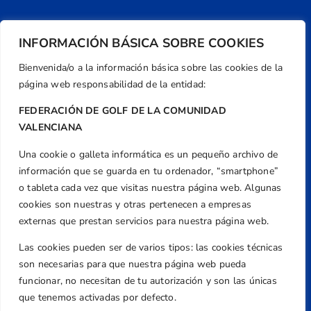
INFORMACIÓN BÁSICA SOBRE COOKIES
Bienvenida/o a la información básica sobre las cookies de la
página web responsabilidad de la entidad:
FEDERACIÓN DE GOLF DE LA COMUNIDAD
VALENCIANA
Una cookie o galleta informática es un pequeño archivo de
Dirección
información que se guarda en tu ordenador, “smartphone”
Centre de L´Esport, Carrer d'Isaac Peral i
o tableta cada vez que visitas nuestra página web. Algunas
Caballero, Nº 5, Despachos 2 y 3, 46980,
cookies son nuestras y otras pertenecen a empresas
Valencia
externas que prestan servicios para nuestra página web.
Teléfono
Las cookies pueden ser de varios tipos: las cookies técnicas
+34 961 367 799
son necesarias para que nuestra página web pueda
Email
funcionar, no necesitan de tu autorización y son las únicas
federacion@golfcv.com
que tenemos activadas por defecto.