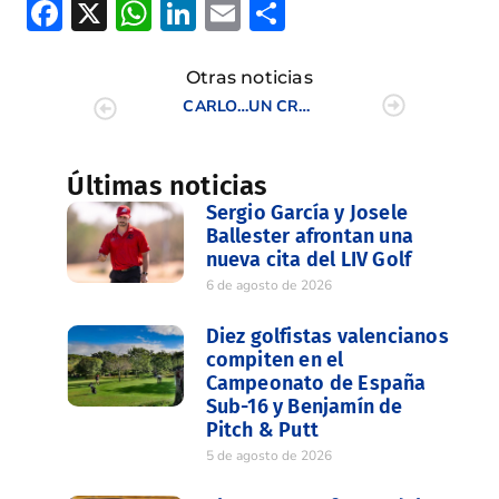
Facebook
X
WhatsApp
LinkedIn
Email
Compartir
Otras noticias
CARLOS DEL MORAL, PROTAGONISTA DE LA REVISTA DE LA PGA
UN CRUCERO POR EL MEDITERRANEO SE SORTEARÁ EN EL TORNEO FARMAMUNDI
Últimas noticias
Sergio García y Josele
Ballester afrontan una
nueva cita del LIV Golf
6 de agosto de 2026
Diez golfistas valencianos
compiten en el
Campeonato de España
Sub-16 y Benjamín de
Pitch & Putt
5 de agosto de 2026