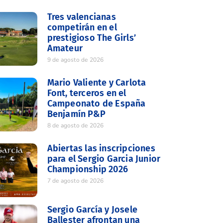
Tres valencianas
competirán en el
prestigioso The Girls’
Amateur
9 de agosto de 2026
Mario Valiente y Carlota
Font, terceros en el
Campeonato de España
Benjamín P&P
8 de agosto de 2026
Abiertas las inscripciones
para el Sergio Garcia Junior
Championship 2026
7 de agosto de 2026
Sergio García y Josele
Ballester afrontan una