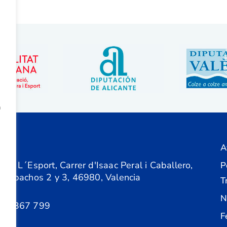
a
A
ón
 de L´Esport, Carrer d'Isaac Peral i Caballero,
P
 Despachos 2 y 3, 46980, Valencia
T
N
61 367 799
F