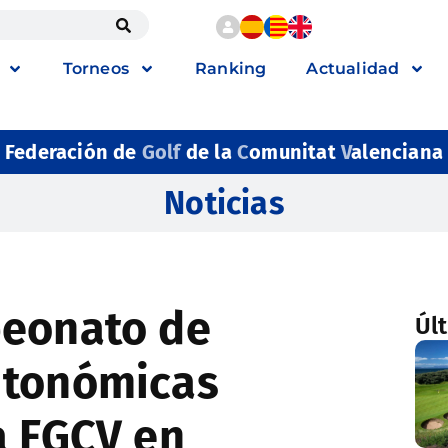
Torneos
Ranking
Actualidad
Federación de
Golf
de la
C
omunitat
V
alenciana
Noticias
peonato de
Úl
utonómicas
a FGCV en