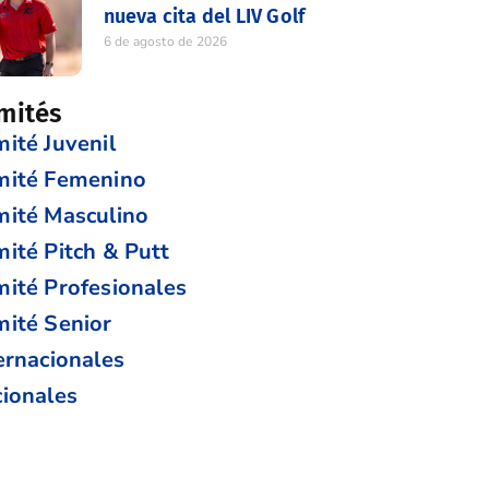
nueva cita del LIV Golf
6 de agosto de 2026
mités
ité Juvenil
mité Femenino
ité Masculino
ité Pitch & Putt
ité Profesionales
ité Senior
ernacionales
ionales