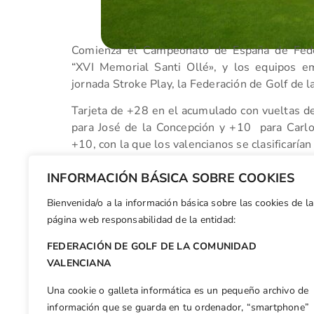
Comienza el Campeonato de España de Fede
“XVI Memorial Santi Ollé», y los equipos e
jornada Stroke Play, la Federación de Golf de 
Tarjeta de +28 en el acumulado con vueltas de
para José de la Concepción y +10 para Carlo
+10, con la que los valencianos se clasificarían
Falta ver qué ocurre en la jornada de mañ
INFORMACIÓN BÁSICA SOBRE COOKIES
lucharán por el título en el Club de Campo Lauk
Bienvenida/o a la información básica sobre las cookies de la
Facebook
X
WhatsApp
LinkedIn
Email
Compar
página web responsabilidad de la entidad:
FEDERACIÓN DE GOLF DE LA COMUNIDAD
Otras n
VALENCIANA
Lleno absoluto en el Cto de 2, 3, 4 y 5ª Categoría
Una cookie o galleta informática es un pequeño archivo de
información que se guarda en tu ordenador, “smartphone”