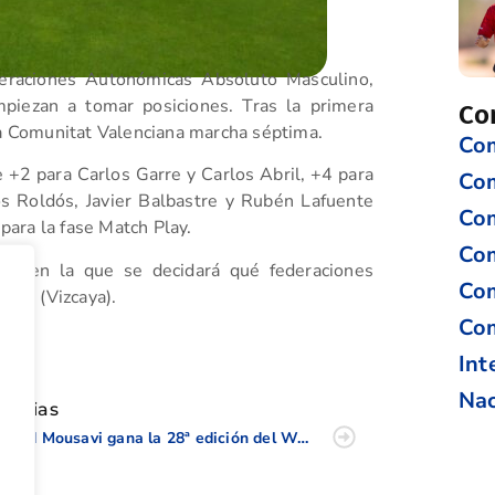
raciones Autonómicas Absoluto Masculino,
mpiezan a tomar posiciones. Tras la primera
Co
la Comunitat Valenciana marcha séptima.
Com
 +2 para Carlos Garre y Carlos Abril, +4 para
Co
s Roldós, Javier Balbastre y Rubén Lafuente
Com
 para la fase Match Play.
Com
ana en la que se decidará qué federaciones
Com
ariz (Vizcaya).
Com
tir
Int
Nac
oticias
Navid Mousavi gana la 28ª edición del WAGR Grand Prix de Gap Bayard