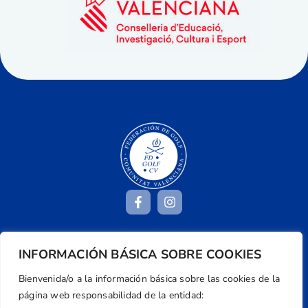
Dirección
INFORMACIÓN BÁSICA SOBRE COOKIES
Centre de L´Esport, Carrer d'Isaac Peral i
Bienvenida/o a la información básica sobre las cookies de la
Caballero, Nº 5, Despachos 2 y 3, 46980,
página web responsabilidad de la entidad:
Valencia