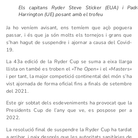
Els capitans Ryder Steve Sticker (EUA) i Padr
Harrington (UE) posant amb el trofeu
Ja ho veníem avisant, ens temíem que açò poguera
passar, i és que ja són molts els tornejos i grans que
s’han hagut de suspendre i ajornar a causa del Covid-
19.
La 43a edició de la Ryder Cup se suma a eixa llarga
llista on també es troben el
«The Open»
i el
«Masters»
i per tant, la major competició continental del món s’ha
vist ajornada de forma oficial fins a finals de setembre
del 2021.
Este gir sobtat dels esdeveniments ha provocat que la
Presidents Cup de l’any que ve, es pospose per a
2022.
La resolució final de suspendre la Ryder Cup ha tardat
a arribar, i naix després que les autoritats sanitàries de