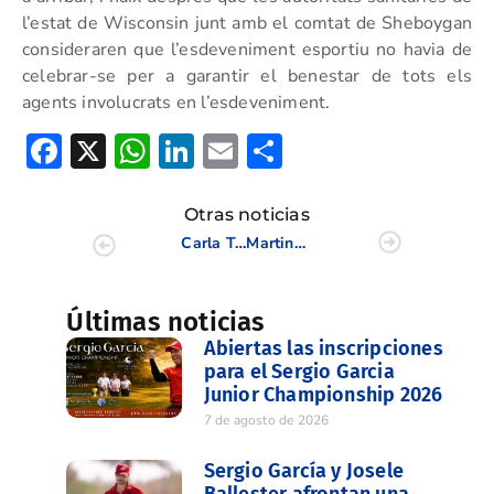
l’estat de Wisconsin junt amb el comtat de Sheboygan
consideraren que l’esdeveniment esportiu no havia de
celebrar-se per a garantir el benestar de tots els
agents involucrats en l’esdeveniment.
Facebook
X
WhatsApp
LinkedIn
Email
Compartir
Otras noticias
Carla Tejedo nos habla sobre el US Open
Martina Navarro Subcampeona en Andalucía
Últimas noticias
Abiertas las inscripciones
para el Sergio Garcia
Junior Championship 2026
7 de agosto de 2026
Sergio García y Josele
Ballester afrontan una