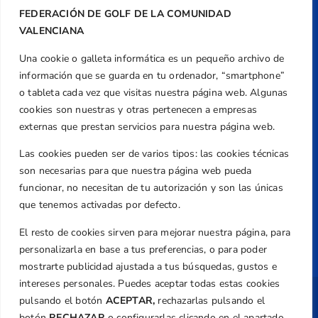
FEDERACIÓN DE GOLF DE LA COMUNIDAD
Teléfono
VALENCIANA
+34 961 367 799
Email
Una cookie o galleta informática es un pequeño archivo de
federacion@golfcv.com
información que se guarda en tu ordenador, “smartphone”
o tableta cada vez que visitas nuestra página web. Algunas
Aviso Legal
cookies son nuestras y otras pertenecen a empresas
externas que prestan servicios para nuestra página web.
Política de Privacidad
Transparencia
Las cookies pueden ser de varios tipos: las cookies técnicas
Normativa
son necesarias para que nuestra página web pueda
funcionar, no necesitan de tu autorización y son las únicas
Federación
que tenemos activadas por defecto.
Revista
El resto de cookies sirven para mejorar nuestra página, para
personalizarla en base a tus preferencias, o para poder
mostrarte publicidad ajustada a tus búsquedas, gustos e
intereses personales. Puedes aceptar todas estas cookies
pulsando el botón
ACEPTAR,
rechazarlas pulsando el
Copyright ©
Federación de Golf de la
Comunitat Valenciana
| Diseño:
TecnoQuatre
botón
RECHAZAR
o configurarlas clicando en el apartado