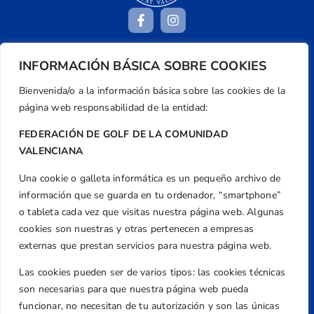
INFORMACIÓN BÁSICA SOBRE COOKIES
Dirección
Centre de L´Esport, Carrer d'Isaac Peral i
Bienvenida/o a la información básica sobre las cookies de la
Caballero, Nº 5, Despachos 2 y 3, 46980,
página web responsabilidad de la entidad:
Valencia
FEDERACIÓN DE GOLF DE LA COMUNIDAD
Teléfono
VALENCIANA
+34 961 367 799
Una cookie o galleta informática es un pequeño archivo de
Email
información que se guarda en tu ordenador, “smartphone”
federacion@golfcv.com
o tableta cada vez que visitas nuestra página web. Algunas
cookies son nuestras y otras pertenecen a empresas
Aviso Legal
externas que prestan servicios para nuestra página web.
Política de Privacidad
Transparencia
Las cookies pueden ser de varios tipos: las cookies técnicas
son necesarias para que nuestra página web pueda
Normativa
funcionar, no necesitan de tu autorización y son las únicas