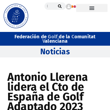
Federación de
Golf
de la
C
omunitat
V
alenciana
Noticias
Antonio Llerena
lidera el Cto de
España de Golf
Adaptado 2023