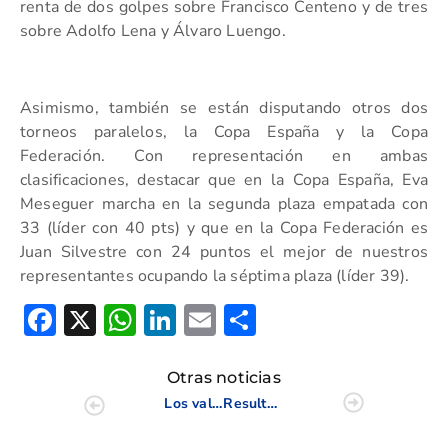
renta de dos golpes sobre Francisco Centeno y de tres
sobre Adolfo Lena y Álvaro Luengo.
Asimismo, también se están disputando otros dos
torneos paralelos, la Copa España y la Copa
Federación. Con representación en ambas
clasificaciones, destacar que en la Copa España, Eva
Meseguer marcha en la segunda plaza empatada con
33 (líder con 40 pts) y que en la Copa Federación es
Juan Silvestre con 24 puntos el mejor de nuestros
representantes ocupando la séptima plaza (líder 39).
Facebook
X
WhatsApp
LinkedIn
Email
Compartir
Otras noticias
Los valencianos aguantan el arreón en Málaga
Resultados 1/6 Puntuable de Pitch & Putt de la CV Diputación de Alicante