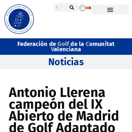
Federación de
Golf
de la
C
omunitat
V
alenciana
Noticias
Antonio Llerena
campeón del IX
Abierto de Madrid
de Golf Adaptado