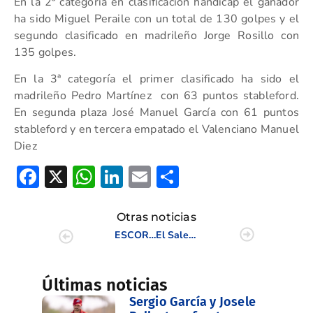
En la 2ª categoría en clasificación hándicap el ganador
ha sido Miguel Peraile con un total de 130 golpes y el
segundo clasificado en madrileño Jorge Rosillo con
135 golpes.
En la 3ª categoría el primer clasificado ha sido el
madrileño Pedro Martínez con 63 puntos stableford.
En segunda plaza José Manuel García con 61 puntos
stableford y en tercera empatado el Valenciano Manuel
Diez
Facebook
X
WhatsApp
LinkedIn
Email
Compartir
Otras noticias
ESCORPION CAMPEON DE LA C.V. INTERCLUBES
El Saler acoge la Final del Triangular Masculino y Femenino
Últimas noticias
Sergio García y Josele