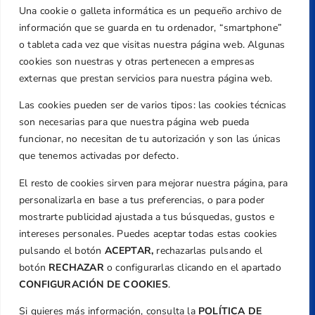
Una cookie o galleta informática es un pequeño archivo de
Dirección
información que se guarda en tu ordenador, “smartphone”
Centre de L´Esport, Carrer d'Isaac Peral i
o tableta cada vez que visitas nuestra página web. Algunas
Caballero, Nº 5, Despachos 2 y 3, 46980,
cookies son nuestras y otras pertenecen a empresas
Valencia
externas que prestan servicios para nuestra página web.
Teléfono
Las cookies pueden ser de varios tipos: las cookies técnicas
+34 961 367 799
son necesarias para que nuestra página web pueda
Email
funcionar, no necesitan de tu autorización y son las únicas
que tenemos activadas por defecto.
federacion@golfcv.com
El resto de cookies sirven para mejorar nuestra página, para
Aviso Legal
personalizarla en base a tus preferencias, o para poder
Política de Privacidad
mostrarte publicidad ajustada a tus búsquedas, gustos e
Transparencia
intereses personales. Puedes aceptar todas estas cookies
Normativa
pulsando el botón
ACEPTAR,
rechazarlas pulsando el
botón
RECHAZAR
o configurarlas clicando en el apartado
Federación
CONFIGURACIÓN DE COOKIES
.
Revista
Si quieres más información, consulta la
POLÍTICA DE