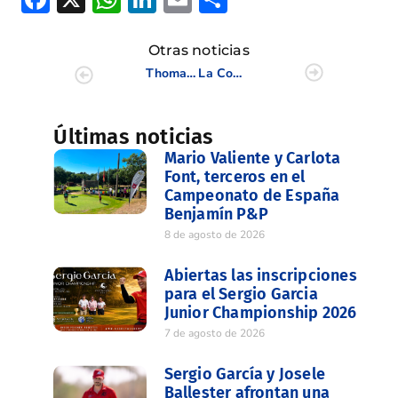
Otras noticias
Thomas Artigas gana el Open de San Marino de Pitch & Putt por tercer año consecutivo
La Comunidad Valenciana Campeona por Equipos Sub-14
Últimas noticias
Mario Valiente y Carlota
Font, terceros en el
Campeonato de España
Benjamín P&P
8 de agosto de 2026
Abiertas las inscripciones
para el Sergio Garcia
Junior Championship 2026
7 de agosto de 2026
Sergio García y Josele
Ballester afrontan una