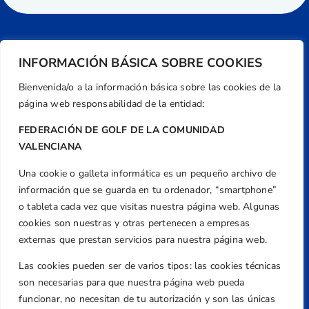
INFORMACIÓN BÁSICA SOBRE COOKIES
Bienvenida/o a la información básica sobre las cookies de la
página web responsabilidad de la entidad:
FEDERACIÓN DE GOLF DE LA COMUNIDAD
VALENCIANA
Una cookie o galleta informática es un pequeño archivo de
Dirección
información que se guarda en tu ordenador, “smartphone”
Centre de L´Esport, Carrer d'Isaac Peral i
o tableta cada vez que visitas nuestra página web. Algunas
Caballero, Nº 5, Despachos 2 y 3, 46980,
cookies son nuestras y otras pertenecen a empresas
Valencia
externas que prestan servicios para nuestra página web.
Teléfono
Las cookies pueden ser de varios tipos: las cookies técnicas
+34 961 367 799
son necesarias para que nuestra página web pueda
Email
funcionar, no necesitan de tu autorización y son las únicas